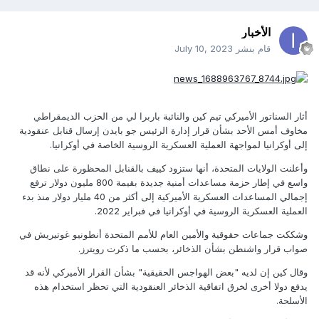
الأخبار
قام بنشر
July 10, 2023
أثار السناتور الأميركي تيم كين والنائبة باربرا لي من الحزب الديمقراطي
مخاوف أمس الأحد بشأن قرار إدارة الرئيس جو بايدن إرسال قنابل عنقودية
إلى أوكرانيا لمواجهة العملية العسكرية الروسية الخاصة في أوكرانيا.
وأعلنت الولايات المتحدة، أنها ستزود كييف بالقنابل المحظورة على نطاق
واسع في إطار حزمة مساعدات أمنية جديدة بقيمة 800 مليون دولار ترفع
إجمالي المساعدات العسكرية الأميركية إلى أكثر من 40 مليار دولار منذ بدء
العملية العسكرية الروسية في أوكرانيا في فبراير 2022.
وشككت جماعات حقوقية والأمين العام للأمم المتحدة أنطونيو غوتيريش في
صواب قرار واشنطن بشأن الذخائر، بحسب ما ذكرت رويترز.
وقال كين إن لديه "بعض الهواجس الحقيقية" بشأن القرار الأميركي لأنه قد
يدفع دولا أخرى لخرق اتفاقية الذخائر العنقودية التي تحظر استخدام هذه
الأسلحة.