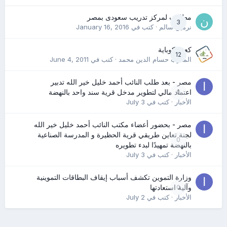
مطلوب لمركز تدريب سعودى بمصر
3
نرمين سالم
· كتب في
January 16, 2016
كعب كوباية
12
المدرب حسام الدين محمد
· كتب في
June 4, 2011
مصر - بعد طلب النائب أحمد خليل خير الله تدبير
0
اعتماد مالي لتطوير مدخل قرية سند واحد بالنهضة
الأخبار
· كتب في
July 3
مصر - بحضور أعضاء مكتب النائب أحمد خليل خير الله
لجنة تعاين طريقي قرية الحظيرة و المدرسة الصناعية
0
بالنهضة تمهيدًا لبدء تطويره
الأخبار
· كتب في
July 3
وزارة التموين تكشف أسباب إيقاف البطاقات التموينية
0
وآلية استعادتها
الأخبار
· كتب في
July 2