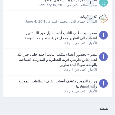
مطلوب لمركز تدريب سعودى بمصر
3
نرمين سالم
· كتب في
January 16, 2016
كعب كوباية
12
المدرب حسام الدين محمد
· كتب في
June 4, 2011
مصر - بعد طلب النائب أحمد خليل خير الله تدبير
0
اعتماد مالي لتطوير مدخل قرية سند واحد بالنهضة
الأخبار
· كتب في
July 3
مصر - بحضور أعضاء مكتب النائب أحمد خليل خير الله
لجنة تعاين طريقي قرية الحظيرة و المدرسة الصناعية
0
بالنهضة تمهيدًا لبدء تطويره
الأخبار
· كتب في
July 3
وزارة التموين تكشف أسباب إيقاف البطاقات التموينية
0
وآلية استعادتها
الأخبار
· كتب في
July 2
شنطة