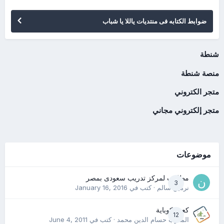
ضوابط الكتابه فى منتديات ياللا يا شباب
شنطة
منصة شنطة
متجر الكتروني
متجر إلكتروني مجاني
موضوعات
مطلوب لمركز تدريب سعودى بمصر
3
نرمين سالم
· كتب في
January 16, 2016
كعب كوباية
12
المدرب حسام الدين محمد
· كتب في
June 4, 2011