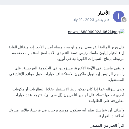
الأخبار
قام بنشر
July 10, 2023
قال وزير المالية الفرنسي برونو لو مير، مساء أمس الأحد، إنه متفائل للغاية
إزاء اختيار إيلون ماسك رئيس تسلا التنفيذي بلاده لضخ استثمارات ضخمة
مرتبطة بإنتاج السيارات الكهربائية في أوروبا.
والتقى ماسك، في الآونة الأخيرة، مسؤولين في الحكومة الفرنسية، على
رأسهم الرئيس إيمانويل ماكرون، لاستكشاف خيارات حول مواقع الإنتاج في
المستقبل.
ولدى سؤاله عما إذا كان يمكن ربط الاستثمار بخلايا البطاريات أو مكونات
أخرى تصنعها تسلا، قال لو مير لتلفزيون (إل.سي.آي) «توجد عدة خيارات
مطروحة على الطاولة».
وأضاف أن «ماسك يعلم أنه سيكون موضع ترحيب في فرنسا، فالأمر متروك
له لاتخاذ القرار».
اقرأ الخبر من المصدر