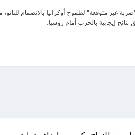
بة غير متوقعة" لطموح أوكرانيا بالانضمام للناتو، م
تائج إيجابية بالحرب أمام روسيا.