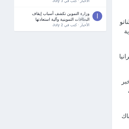
الأخبار
· كتب في
July 3
وزارة التموين تكشف أسباب إيقاف
0
البطاقات التموينية وآلية استعادتها
اتو
الأخبار
· كتب في
July 2
ة
نيا
بر
اك