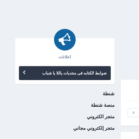
اعلانات
ضوابط الكتابه فى منتديات ياللا يا شباب
شنطة
منصة شنطة
0
متجر الكتروني
متجر إلكتروني مجاني