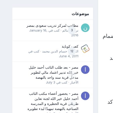
موضوعات
مطلوب لمركز تدريب سعودى بمصر
3
نرمين سالم
· كتب في
January 16,
ضمام
2016
كعب كوباية
12
المدرب حسام الدين محمد
· كتب في
June 4, 2011
د
مصر - بعد طلب النائب أحمد خليل
خير الله تدبير اعتماد مالي لتطوير
0
مدخل قرية سند واحد بالنهضة
الأخبار
· كتب في
July 3
مصر - بحضور أعضاء مكتب النائب
أحمد خليل خير الله لجنة تعاين
كد
0
طريقي قرية الحظيرة و المدرسة
الصناعية بالنهضة تمهيدًا لبدء تطويره