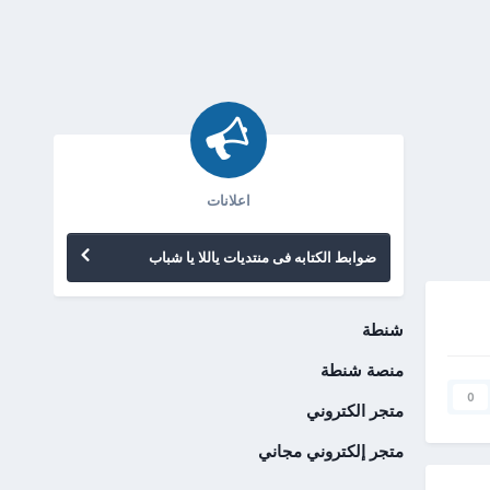
اعلانات
ضوابط الكتابه فى منتديات ياللا يا شباب
شنطة
منصة شنطة
0
متجر الكتروني
متجر إلكتروني مجاني