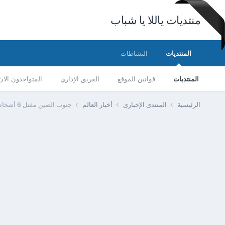
منتديات ياللا يا شباب
المنتديات
النشاطات
المنتديات
قوانين الموقع
الفريق الإداري
المتواجدون الآن
الرئيسية
المنتدى الإخبارى
أخبار العالم
جنوب الصين مقتل 6 أشخاص من بينهم أطفال في هجوم على دار حضانة