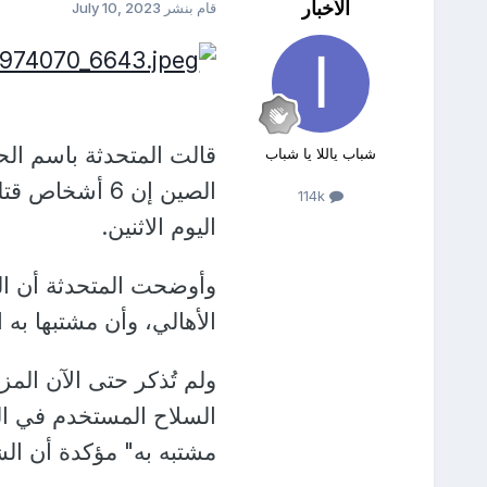
الأخبار
قام بنشر
July 10, 2023
قالت المتحدثة باسم الح
شباب ياللا يا شباب
الصين إن 6 أ
114k
اليوم الاثنين.
الأهالي، وأن مشتبها به
ولم تُذكر حتى الآن المز
السلاح المستخدم في اله
مشتبه به" مؤكدة أن ال