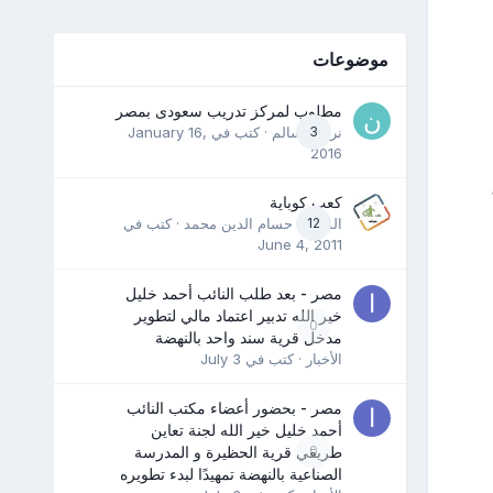
موضوعات
مطلوب لمركز تدريب سعودى بمصر
3
نرمين سالم
· كتب في
January 16,
2016
كعب كوباية
12
المدرب حسام الدين محمد
· كتب في
June 4, 2011
مصر - بعد طلب النائب أحمد خليل
خير الله تدبير اعتماد مالي لتطوير
0
مدخل قرية سند واحد بالنهضة
الأخبار
· كتب في
July 3
مصر - بحضور أعضاء مكتب النائب
أحمد خليل خير الله لجنة تعاين
0
طريقي قرية الحظيرة و المدرسة
الصناعية بالنهضة تمهيدًا لبدء تطويره