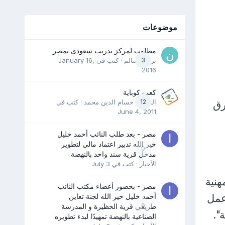
موضوعات
مطلوب لمركز تدريب سعودى بمصر
3
نرمين سالم
· كتب في
January 16,
2016
كعب كوباية
12
المدرب حسام الدين محمد
· كتب في
رق
June 4, 2011
مصر - بعد طلب النائب أحمد خليل
خير الله تدبير اعتماد مالي لتطوير
0
مدخل قرية سند واحد بالنهضة
الأخبار
· كتب في
July 3
هنية
مصر - بحضور أعضاء مكتب النائب
عمل
أحمد خليل خير الله لجنة تعاين
0
طريقي قرية الحظيرة و المدرسة
".
الصناعية بالنهضة تمهيدًا لبدء تطويره