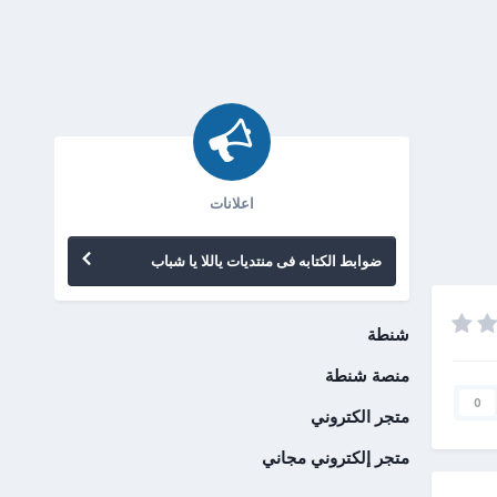
اعلانات
ضوابط الكتابه فى منتديات ياللا يا شباب
شنطة
منصة شنطة
0
متجر الكتروني
متجر إلكتروني مجاني