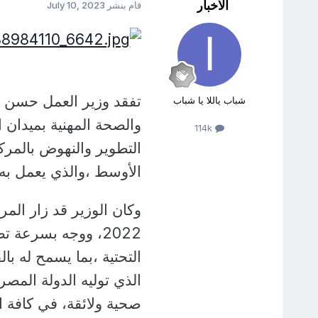
الأخبار
قام بنشر
July 10, 2023
تفقد وزير العمل حسن شح
شباب ياللا يا شباب
والصحة المهنية بميدان
114k
التطوير والنهوض بالمر
الأوسط ،والذي يعمل به 144 عاملا
وكان الوزير قد زار المر
2022، ووجه بسرعة ت
التحتية ،بما يسمح له با
الذي توليه الدولة المصر
صحية ولائقة، في كافة 