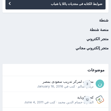
ضوابط الكتابه فى منتديات ياللا يا شباب
شنطة
منصة شنطة
متجر الكتروني
متجر إلكتروني مجاني
موضوعات
مطلوب لمركز تدريب سعودى بمصر
3
نرمين سالم
· كتب في
January 16, 2016
كعب كوباية
12
المدرب حسام الدين محمد
· كتب في
June 4, 2011