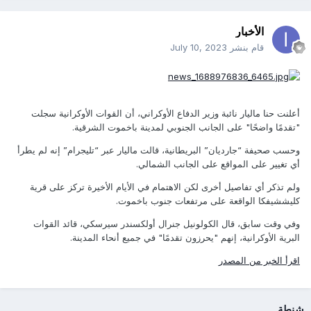
الأخبار
قام بنشر
July 10, 2023
أعلنت حنا ماليار نائبة وزير الدفاع الأوكراني، أن القوات الأوكرانية سجلت
"تقدمًا واضحًا" على الجانب الجنوبي لمدينة باخموت الشرقية.
وحسب صحيفة “جارديان” البريطانية، قالت ماليار عبر “تليجرام” إنه لم يطرأ
أي تغيير على المواقع على الجانب الشمالي.
ولم تذكر أي تفاصيل أخرى لكن الاهتمام في الأيام الأخيرة تركز على قرية
كليششيفكا الواقعة على مرتفعات جنوب باخموت.
وفي وقت سابق، قال الكولونيل جنرال أولكسندر سيرسكي، قائد القوات
البرية الأوكرانية، إنهم "يحرزون تقدمًا" في جميع أنحاء المدينة.
اقرأ الخبر من المصدر
شنطة