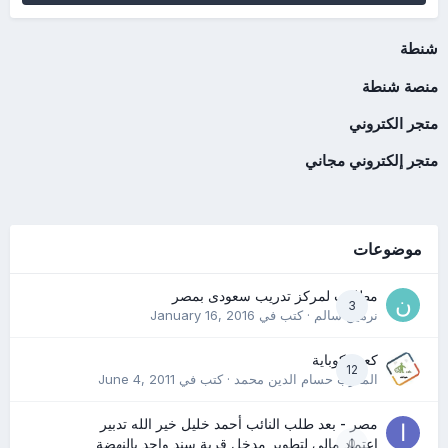
شنطة
منصة شنطة
متجر الكتروني
متجر إلكتروني مجاني
موضوعات
مطلوب لمركز تدريب سعودى بمصر
3
نرمين سالم
· كتب في
January 16, 2016
كعب كوباية
12
المدرب حسام الدين محمد
· كتب في
June 4, 2011
مصر - بعد طلب النائب أحمد خليل خير الله تدبير
0
اعتماد مالي لتطوير مدخل قرية سند واحد بالنهضة