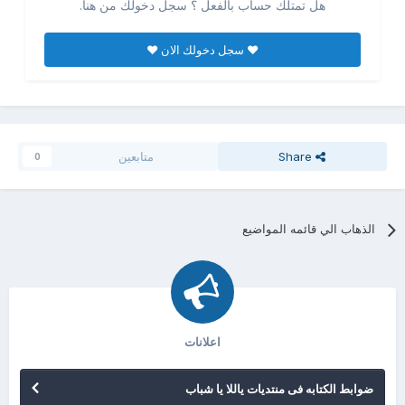
هل تمتلك حساب بالفعل ؟ سجل دخولك من هنا.
♥ سجل دخولك الان ♥
Share
متابعين
0
الذهاب الي قائمه المواضيع
اعلانات
ضوابط الكتابه فى منتديات ياللا يا شباب