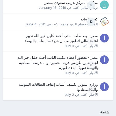
مطلوب لمركز تدريب سعودى بمصر
3
نرمين سالم
· كتب في
January 16, 2016
كعب كوباية
12
المدرب حسام الدين محمد
· كتب في
June 4, 2011
مصر - بعد طلب النائب أحمد خليل خير الله تدبير
0
اعتماد مالي لتطوير مدخل قرية سند واحد بالنهضة
الأخبار
· كتب في
July 3
مصر - بحضور أعضاء مكتب النائب أحمد خليل خير الله
لجنة تعاين طريقي قرية الحظيرة و المدرسة الصناعية
0
بالنهضة تمهيدًا لبدء تطويره
الأخبار
· كتب في
July 3
وزارة التموين تكشف أسباب إيقاف البطاقات التموينية
0
وآلية استعادتها
الأخبار
· كتب في
July 2
شنطة