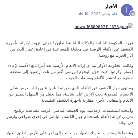
الأخبار
قام بنشر
July 10, 2023
قررت الحكومة اليابانية والوكالة اليابانية للتعاون الدولي بتزويد أوكرانيا بأجهزة
الكشف عن الألغام الأرضية في محاولة للمساعدة في إعادة إعمار البلاد من
آثار الحرب مع روسيا.
وقالت الحكومة الأوكرانية إن إزالة الألغام الأرضية تعد أمرا بالغ الأهمية لإعادة
إعمار أوكرانيا، حيث حوّل الهجوم الروسي أكثر من ثلث أراضيها إلى منطقة
خطرة مع انتشار الألغام ومخلفات الحرب.
ويحتوي جهاز الكشف عن الألغام الذي طورته اليابان على رادار يعرض شكل
الأجسام المدفونة تحت الأرض على شاشة، مما يجعل من السهل التمييز بين
الألغام والمعادن الأخرى مقارنة بأجهزة الكشف التقليدية.
وأتيحت للمنظمات الإعلامية، يوم الجمعة الماضي، فرصة مشاهدة برنامج
تدريبي لإزالة الألغام باستخدام جهاز الكشف الياباني في إحدى ضواحي وارسو
في بولندا.
وعندما قام متدرب بتحريك الجهاز من جانب إلى آخر على الأرض، أطلق الجهاز