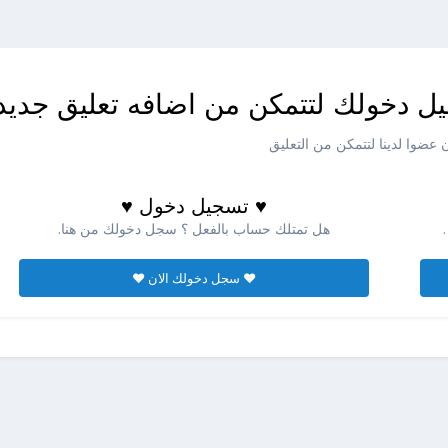
ل دخولك لتتمكن من اضافه تعليق جديد
عضوا لدينا لتتمكن من التعليق
♥ تسجيل دخول ♥
هل تمتلك حساب بالفعل ؟ سجل دخولك من هنا.
♥ سجل دخولك الان ♥