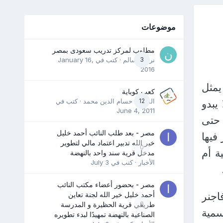
موضوعات
مطلوب لمركز تدريب سعودى بمصر
3
نرمين سالم
· كتب في
January 16,
2016
يمثل
كعب كوباية
12
المدرب حسام الدين محمد
· كتب في
يبدو
June 4, 2011
 حتى
مصر - بعد طلب النائب أحمد خليل
فيها
خير الله تدبير اعتماد مالي لتطوير
0
ة أم
مدخل قرية سند واحد بالنهضة
الأخبار
· كتب في
July 3
مصر - بحضور أعضاء مكتب النائب
اجنر
أحمد خليل خير الله لجنة تعاين
0
طريقي قرية الحظيرة و المدرسة
سمية
الصناعية بالنهضة تمهيدًا لبدء تطويره