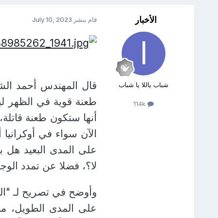
الأخبار
قام بنشر
July 10, 2023
قال المهندس أحمد الش
شباب ياللا يا شباب
طعنة قوية في الظهر لب
114k
أنها ستكون طعنة قاتلة، 
الآن سواء في أوكرانيا 
على المدى البعيد هل ب
لا؟، فضلا عن تمدد الوجو
وأوضح في تصريح لـ "الف
على المدى الطويل، مض