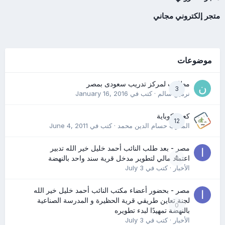
متجر إلكتروني مجاني
موضوعات
مطلوب لمركز تدريب سعودى بمصر
3
نرمين سالم
· كتب في
January 16, 2016
كعب كوباية
12
المدرب حسام الدين محمد
· كتب في
June 4, 2011
مصر - بعد طلب النائب أحمد خليل خير الله تدبير
0
اعتماد مالي لتطوير مدخل قرية سند واحد بالنهضة
الأخبار
· كتب في
July 3
مصر - بحضور أعضاء مكتب النائب أحمد خليل خير الله
لجنة تعاين طريقي قرية الحظيرة و المدرسة الصناعية
0
بالنهضة تمهيدًا لبدء تطويره
الأخبار
· كتب في
July 3