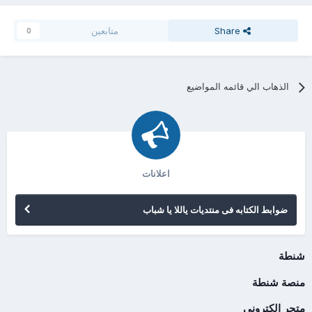
Share
متابعين
0
الذهاب الي قائمه المواضيع
اعلانات
ضوابط الكتابه فى منتديات ياللا يا شباب
شنطة
منصة شنطة
متجر الكتروني