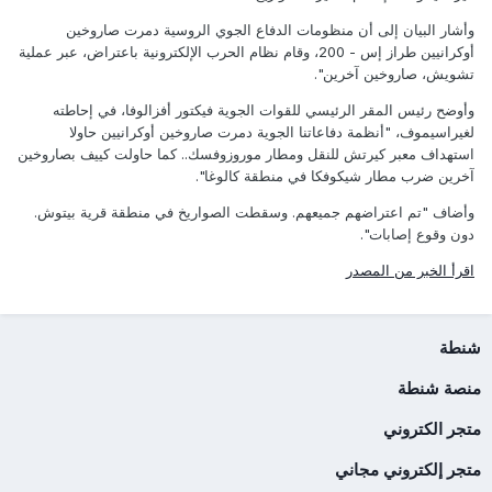
وأشار البيان إلى أن منظومات الدفاع الجوي الروسية دمرت صاروخين
أوكرانيين طراز إس - 200، وقام نظام الحرب الإلكترونية باعتراض، عبر عملية
تشويش، صاروخين آخرين".
وأوضح رئيس المقر الرئيسي للقوات الجوية فيكتور أفزالوفا، في إحاطته
لغيراسيموف، "أنظمة دفاعاتنا الجوية دمرت صاروخين أوكرانيين حاولا
استهداف معبر كيرتش للنقل ومطار موروزوفسك.. كما حاولت كييف بصاروخين
آخرين ضرب مطار شيكوفكا في منطقة كالوغا".
وأضاف "تم اعتراضهم جميعهم. وسقطت الصواريخ في منطقة قرية بيتوش.
دون وقوع إصابات".
اقرأ الخبر من المصدر
شنطة
منصة شنطة
متجر الكتروني
متجر إلكتروني مجاني