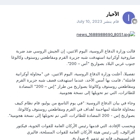
الأخبار
قام بنشر
July 10, 2023
قالت وزارة الدفاع الروسية، اليوم الاثنين، إن الجيش الروسي ضد ضربة
صاروخية أوكرانية استهدفت شبه جزيرة القرم ومقاطعتي روستوف وكالوغا
جنوب غربي البلاد بصواريخ "أس – 200".
تفصيلا، أعلنت وزارة الدفاع الروسية، اليوم الاثنين، عن "محاولة أوكرانية
فاشلة"، قامت بها أمس الأحد، عندما استهدفت قصف شبه جزيرة القرم
ومقاطعتي روستوف وكالوغا بصواريخ من طراز "إس – 200" المضادة
للطائرات، التي تم تحويلها إلى نسخة هجومية.
وجاء في بيان الدفاع الروسية: "في يوم التاسع من يوليو، قام نظام كييف
بمحاولة فاشلة لمهاجمة أهداف في القرم ومقاطعتي روستوف وكالوغا،
بصواريخ إس - 200 المضادة للطائرات، التي تم تحويلها إلى نسخة هجومية".
وبحسب الإفادة، التي قدمها رئيس الأركان العامة للقوات الجوية، فيكتور
أفزالوف، إلى رئيس هيئة الأركان العامة للقوات المسلحة، فاليري
غيراسيموف، فإنه تم تدمير 4 صواريخ.