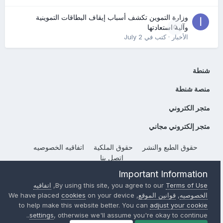
وزارة التموين تكشف أسباب إيقاف البطاقات التموينية
0
وآلية استعادتها
الأخبار
· كتب في
July 2
شنطة
منصة شنطة
متجر الكتروني
متجر إلكتروني مجاني
حقوق الطبع والنشر
حقوق الملكية
اتفاقيه الخصوصيه
إتصل بنا
Powered by Invision Community
Important Information
Terms of Use
By using this site, you agree to our
,
اتفاقيه
الخصوصيه
,
قوانين الموقع
, We have placed
on your device
cookies
to help make this website better. You can
adjust your cookie
settings
, otherwise we'll assume you're okay to continue..