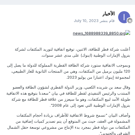
الأخبار
قام بنشر
July 10, 2023
أعلنت شركة قطر للطاقة، الاثنين، توقيع اتفاقية لتوريد المكثفات لشركة
بترول الإمارات الوطنية (اينوك) على مدى عشر سنوات.
وبموجب الاتفاقية ستورد شركة الطاقة القطرية المملوكة للدولة ما يصل إلى
120 مليون برميل من المكثفات، وهي من المنتجات الثانوية للغاز الطبيعي،
لمجموعة إينوك اعتبارا من يوليو 2023.
وقال سعد بن شريده الكعبي، وزير الدولة القطري لشؤون الطاقة والعضو
المنتدب والرئيس التنفيذي لقطر للطاقة في بيان "سعدنا بتوقيع هذه الاتفاقية
طويلة الأمد لبيع المكثفات، وهو ما سيعزز من علاقة قطر للطاقة مع شركة
بترول الإمارات الوطنية التي تعود إلى عام 2008".
وأضاف البيان "تسمح شروط الاتفاقية للأطراف بزيادة أحجام المكثفات
المشمولة في العقد، حيث من المتوقع أن يتم تصدير كميات إضافية من
المكثفات من دولة قطر بمجرد بدء الإنتاج من مشروعي توسعة حقل الشمال
الشرقي والجنوبي".