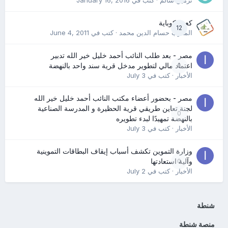
نرمين سالم
· كتب في
January 16, 2016
كعب كوباية
12
المدرب حسام الدين محمد
· كتب في
June 4, 2011
مصر - بعد طلب النائب أحمد خليل خير الله تدبير
0
اعتماد مالي لتطوير مدخل قرية سند واحد بالنهضة
الأخبار
· كتب في
July 3
مصر - بحضور أعضاء مكتب النائب أحمد خليل خير الله
لجنة تعاين طريقي قرية الحظيرة و المدرسة الصناعية
0
بالنهضة تمهيدًا لبدء تطويره
الأخبار
· كتب في
July 3
وزارة التموين تكشف أسباب إيقاف البطاقات التموينية
0
وآلية استعادتها
الأخبار
· كتب في
July 2
شنطة
منصة شنطة