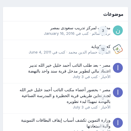
موضوعات
مطلوب لمركز تدريب سعودى بمصر
3
نرمين سالم
· كتب في
January 16, 2016
كعب كوباية
12
المدرب حسام الدين محمد
· كتب في
June 4, 2011
مصر - بعد طلب النائب أحمد خليل خير الله تدبير
0
اعتماد مالي لتطوير مدخل قرية سند واحد بالنهضة
الأخبار
· كتب في
July 3
مصر - بحضور أعضاء مكتب النائب أحمد خليل خير الله
لجنة تعاين طريقي قرية الحظيرة و المدرسة الصناعية
0
بالنهضة تمهيدًا لبدء تطويره
الأخبار
· كتب في
July 3
وزارة التموين تكشف أسباب إيقاف البطاقات التموينية
0
وآلية استعادتها