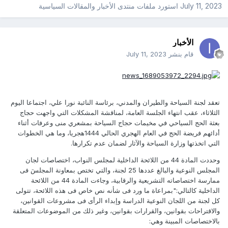
July 11, 2023
استورد ملفات
منتدى الأخبار والمقالات السياسية
الأخبار
قام بنشر
July 11, 2023
تعقد لجنة السياحة والطيران والمدني، برئاسة النائبة نورا علي، اجتماعا اليوم
الثلاثاء، عقب انتهاء الجلسة العامة، لمناقشة المشكلات التي واجهت حجاج
بعثة الحج السياحي في مخيمات حجاج السياحة بمشعري منى وعرفات أثناء
أدائهم فريضة الحج في العام الهجري الحالي 1444هجريا، وما هي الخطوات
التي اتخذتها وزارة السياحة والآثار لضمان عدم تكرارها.
وحددت المادة 44 من اللائحة الداخلية لمجلس النواب، اختصاصات لجان
المجلس النوعية والبالغ عددها 25 لجنة، والتي تختص بمعاونة المجلسَ فى
ممارسة اختصاصاته التشريعية والرقابية، وجاءت المادة 44 من اللائحة
الداخلية كالتالي:"بمراعاة ما ورد فى شأنه نص خاص فى هذه اللائحة، تتولى
كل لجنة من اللجان النوعية الدراسة وإبداء الرأى فى مشروعات القوانين،
والاقتراحات بقوانين، والقرارات بقوانين، وغير ذلك من الموضوعات المتعلقة
بالاختصاصات المبينة وهي: