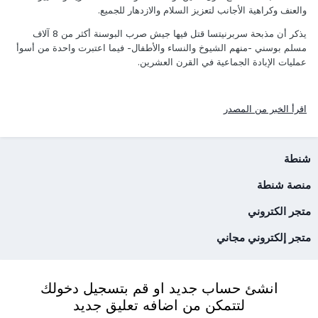
والعنف وكراهية الأجانب لتعزيز السلام والازدهار للجميع.
يذكر أن مذبحة سربرنيتسا قتل فيها جيش صرب البوسنة أكثر من 8 آلاف
مسلم بوسني -منهم الشيوخ والنساء والأطفال- فيما اعتبرت واحدة من أسوأ
عمليات الإبادة الجماعية في القرن العشرين.
اقرأ الخبر من المصدر
شنطة
منصة شنطة
متجر الكتروني
متجر إلكتروني مجاني
انشئ حساب جديد او قم بتسجيل دخولك
لتتمكن من اضافه تعليق جديد