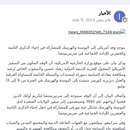
الأخبار
قام بنشر
July 11, 2023
يتوجه وفد أمريكي إلى البوسنة والهرسك للمشاركة في إحياء الذكرى الثامنة
والعشرين للإبادة الجماعية في سريبرينيتشا.
وذكر بيان على موقع وزارة الخارجية الأمريكية، أن الوفد المكون من السفير
الأمريكي المتجول للحرية الدينية الدولية رشاد حسين والمبعوث الخاص لرصد
ومكافحة معاداة السامية ديبوراه ليبستدات والممثلة الخاصة للمساواة العرقية
والعدل ديزيريه كورمير سميث إلى البوسنة والهرسك في الفترة من 9 إلى 13
يوليو.
وأضاف البيان إلى أن الوفد سيتوجه إلى سريبرينيتشا لتكريم أولئك الذين
فقدوا أرواحهم عام 1995. وسينضمون إلى سفير الولايات المتحدة لدى
البوسنة والهرسك مايكل جيه مورفي للمشاركة في حفل إحياء الذكرى الثامنة
والعشرين للإبادة الجماعية في سريبرينيتشا.
وفي سراييفو، سيلتقون مع الجهات الفاعلة الدينية والمجتمع المدني والشباب
لمناقشة بناء التسامح حول الدين أو المعتقد ومكافحة العنصرية والتمييز