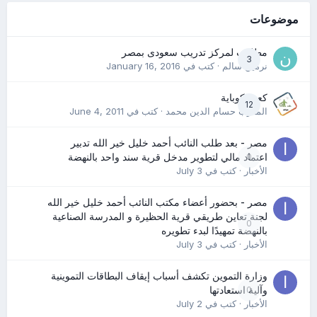
موضوعات
مطلوب لمركز تدريب سعودى بمصر
3
نرمين سالم
· كتب في
January 16, 2016
كعب كوباية
12
المدرب حسام الدين محمد
· كتب في
June 4, 2011
مصر - بعد طلب النائب أحمد خليل خير الله تدبير
0
اعتماد مالي لتطوير مدخل قرية سند واحد بالنهضة
الأخبار
· كتب في
July 3
مصر - بحضور أعضاء مكتب النائب أحمد خليل خير الله
لجنة تعاين طريقي قرية الحظيرة و المدرسة الصناعية
0
بالنهضة تمهيدًا لبدء تطويره
الأخبار
· كتب في
July 3
وزارة التموين تكشف أسباب إيقاف البطاقات التموينية
0
وآلية استعادتها
الأخبار
· كتب في
July 2