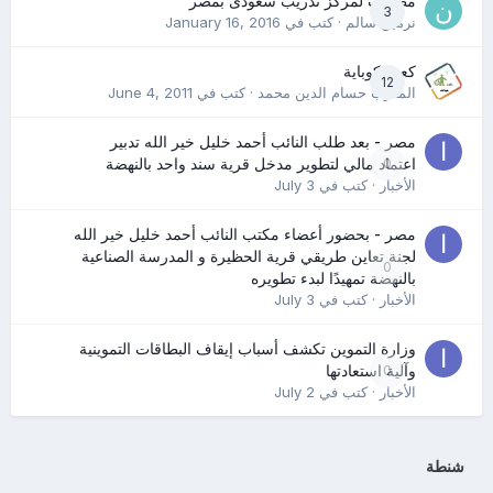
مطلوب لمركز تدريب سعودى بمصر
3
نرمين سالم
· كتب في
January 16, 2016
كعب كوباية
12
المدرب حسام الدين محمد
· كتب في
June 4, 2011
مصر - بعد طلب النائب أحمد خليل خير الله تدبير
0
اعتماد مالي لتطوير مدخل قرية سند واحد بالنهضة
الأخبار
· كتب في
July 3
مصر - بحضور أعضاء مكتب النائب أحمد خليل خير الله
لجنة تعاين طريقي قرية الحظيرة و المدرسة الصناعية
0
بالنهضة تمهيدًا لبدء تطويره
الأخبار
· كتب في
July 3
وزارة التموين تكشف أسباب إيقاف البطاقات التموينية
0
وآلية استعادتها
الأخبار
· كتب في
July 2
شنطة