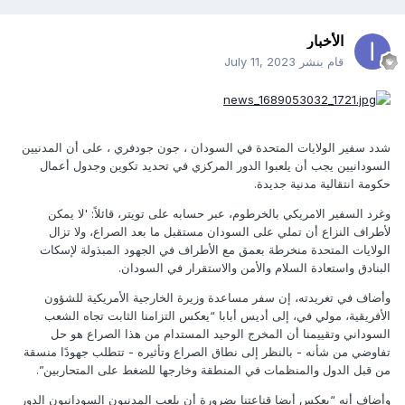
الأخبار
قام بنشر
July 11, 2023
شدد سفير الولايات المتحدة في السودان ، جون جودفري ، على أن المدنيين
السودانيين يجب أن يلعبوا الدور المركزي في تحديد تكوين وجدول أعمال
حكومة انتقالية مدنية جديدة.
وغرد السفير الامريكي بالخرطوم، عبر حسابه على تويتر، قائلاً: 'لا يمكن
لأطراف النزاع أن تملي على السودان مستقبل ما بعد الصراع، ولا تزال
الولايات المتحدة منخرطة بعمق مع الأطراف في الجهود المبذولة لإسكات
البنادق واستعادة السلام والأمن والاستقرار في السودان.
وأضاف في تغريدته، إن سفر مساعدة وزيرة الخارجية الأمريكية للشؤون
الأفريقية، مولي في، إلى أديس أبابا “يعكس التزامنا الثابت تجاه الشعب
السوداني وتقييمنا أن المخرج الوحيد المستدام من هذا الصراع هو حل
تفاوضي من شأنه - بالنظر إلى نطاق الصراع وتأثيره - تتطلب جهودًا منسقة
من قبل الدول والمنظمات في المنطقة وخارجها للضغط على المتحاربين”.
وأضاف أنه “يعكس أيضا قناعتنا بضرورة أن يلعب المدنيون السودانيون الدور