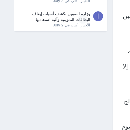
الأخبار
· كتب في
July 3
وزارة التموين تكشف أسباب إيقاف
ين
0
البطاقات التموينية وآلية استعادتها
الأخبار
· كتب في
July 2
لا
لج
الغاليوم