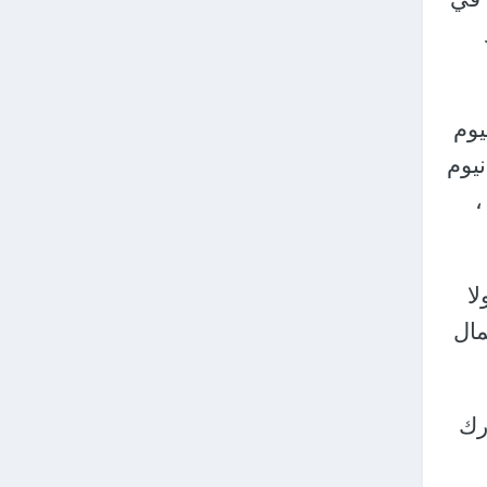
جرمانيوم
نيوم
،
لا
مال
رك