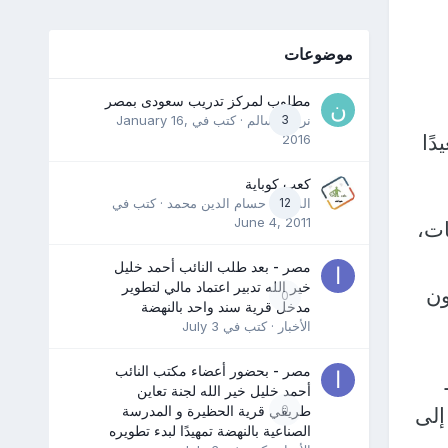
موضوعات
مطلوب لمركز تدريب سعودى بمصر
3
نرمين سالم
· كتب في
January 16,
ًا
2016
كعب كوباية
12
المدرب حسام الدين محمد
· كتب في
June 4, 2011
ات،
مصر - بعد طلب النائب أحمد خليل
خير الله تدبير اعتماد مالي لتطوير
ون
0
مدخل قرية سند واحد بالنهضة
الأخبار
· كتب في
July 3
مصر - بحضور أعضاء مكتب النائب
أحمد خليل خير الله لجنة تعاين
0
طريقي قرية الحظيرة و المدرسة
إلى
الصناعية بالنهضة تمهيدًا لبدء تطويره