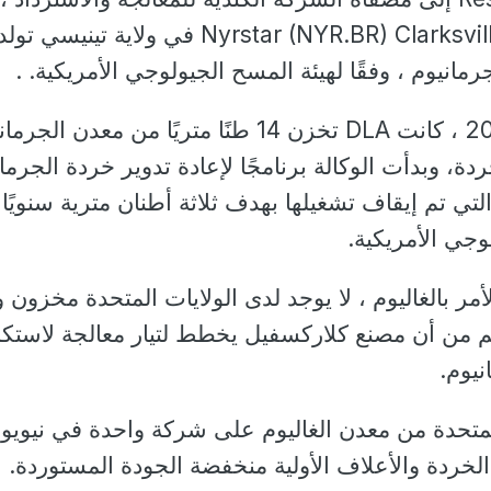
حين أن مصفاة الزنك Nyrstar (NYR.BR) Clarksville في ولاية تينيسي تولد
مانيوم ، وفقًا لهيئة المسح الجيولوجي الأمريكية. .
واعتبارًا من سبتمبر 2022 ، كانت DLA تخزن 14 طنًا متريًا من معدن ال
خردة، وبدأت الوكالة برنامجًا لإعادة تدوير خردة الجرما
ي تم إيقاف تشغيلها بهدف ثلاثة أطنان مترية سنويًا 
لوجي الأمريكية.
مر بالغاليوم ، لا يوجد لدى الولايات المتحدة مخزون و
غم من أن مصنع كلاركسفيل يخطط لتيار معالجة لاستك
نيوم.
المتحدة من معدن الغاليوم على شركة واحدة في نيويو
لخردة والأعلاف الأولية منخفضة الجودة المستوردة.