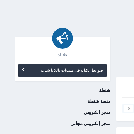
اعلانات
ضوابط الكتابه فى منتديات ياللا يا شباب
شنطة
منصة شنطة
0
متجر الكتروني
متجر إلكتروني مجاني