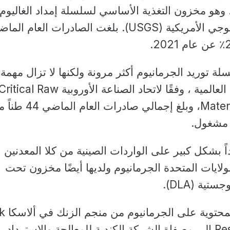
وهو مخزون التغذية الأساسي لسلسلة إمداد الغاليوم 
وفقًا لهيئة المسح الجيولوجي الأمريكية (USGS). بلغت الصادرات العام ال
توريد الجرمانيوم أكثر مرونة ولكنها لا تزال مهمة
حوالي 60 ٪ من السوق العالمية ، وفقًا لاتحاد الصناعة الأوروبية ritical Raw
Materials Alliance (CRMA)، وبلغ إجمالي صادرات
مشغول.
 بشكل كبير على الواردات الصينية من كلا المعدنين ،
لولايات المتحدة الجرمانيوم ولديها أيضًا مخزون تحت
ية (DLA).
ويتم شحن المركزا
Resources (TECKb.TO) إلى مصفاة الشركة الكندية للمعالجة والاسترداد