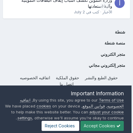
وزارة التموين تكشف أسباب إيقاف البطاقات التموينية
0
وآلية استعادتها
الأخبار
· كتب في
July 2
شنطة
منصة شنطة
متجر الكتروني
متجر إلكتروني مجاني
حقوق الطبع والنشر
حقوق الملكية
اتفاقيه الخصوصيه
إتصل بنا
Powered by Invision Community
Important Information
Terms of Use
By using this site, you agree to our
,
اتفاقيه
الخصوصيه
,
قوانين الموقع
, We have placed
on your device
cookies
to help make this website better. You can
adjust your cookie
settings
, otherwise we'll assume you're okay to continue..
Reject Cookies
Accept Cookies