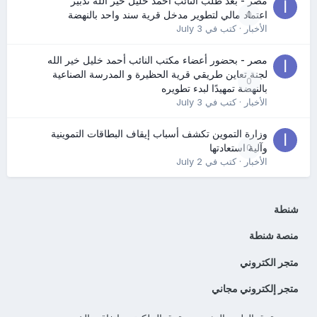
مصر - بعد طلب النائب أحمد خليل خير الله تدبير
0
اعتماد مالي لتطوير مدخل قرية سند واحد بالنهضة
الأخبار
· كتب في
July 3
مصر - بحضور أعضاء مكتب النائب أحمد خليل خير الله
لجنة تعاين طريقي قرية الحظيرة و المدرسة الصناعية
0
بالنهضة تمهيدًا لبدء تطويره
الأخبار
· كتب في
July 3
وزارة التموين تكشف أسباب إيقاف البطاقات التموينية
0
وآلية استعادتها
الأخبار
· كتب في
July 2
شنطة
منصة شنطة
متجر الكتروني
متجر إلكتروني مجاني