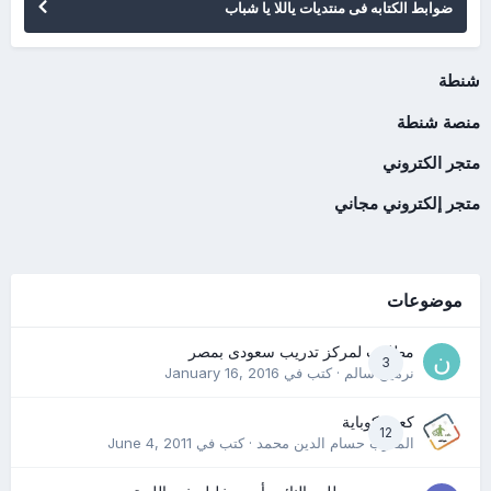
ضوابط الكتابه فى منتديات ياللا يا شباب
شنطة
منصة شنطة
متجر الكتروني
متجر إلكتروني مجاني
موضوعات
مطلوب لمركز تدريب سعودى بمصر
3
نرمين سالم
· كتب في
January 16, 2016
كعب كوباية
12
المدرب حسام الدين محمد
· كتب في
June 4, 2011