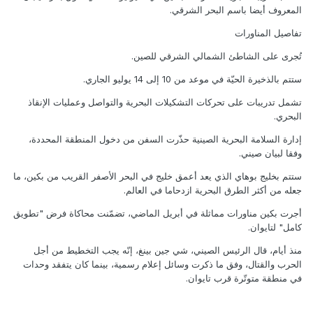
المعروف أيضا باسم البحر الشرقي.
تفاصيل المناورات
تُجرى على الشاطئ الشمالي الشرقي للصين.
ستتم بالذخيرة الحيّة في موعد من 10 إلى 14 يوليو الجاري.
تشمل تدريبات على تحركات التشكيلات البحرية والتواصل وعمليات الإنقاذ
البحري.
إدارة السلامة البحرية الصينية حذّرت السفن من دخول المنطقة المحددة،
وفقا لبيان صيني.
ستتم بخليج بوهاي الذي يعد أعمق خليج في البحر الأصفر القريب من بكين، ما
جعله من أكثر الطرق البحرية ازدحاما في العالم.
أجرت بكين مناورات مماثلة في أبريل الماضي، تضمّنت محاكاة فرض "تطويق
كامل" لتايوان.
منذ أيام، قال الرئيس الصيني، شي جين بينغ، إنّه يجب التخطيط من أجل
الحرب والقتال، وفق ما ذكرت وسائل إعلام رسمية، بينما كان يتفقد وحدات
في منطقة متوتّرة قرب تايوان.