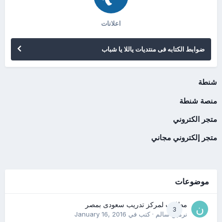
اعلانات
ضوابط الكتابه فى منتديات ياللا يا شباب
شنطة
منصة شنطة
متجر الكتروني
متجر إلكتروني مجاني
موضوعات
مطلوب لمركز تدريب سعودى بمصر
3
نرمين سالم
· كتب في
January 16, 2016