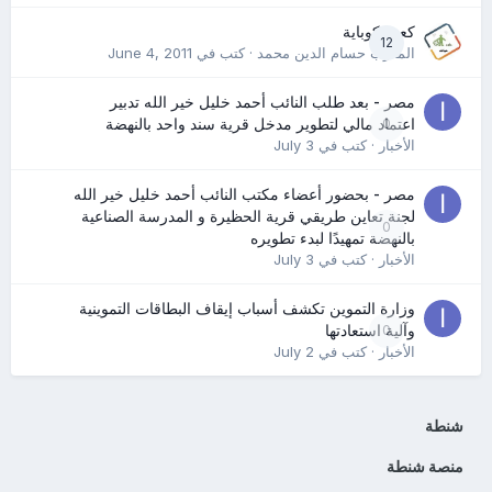
كعب كوباية
12
المدرب حسام الدين محمد
· كتب في
June 4, 2011
مصر - بعد طلب النائب أحمد خليل خير الله تدبير
0
اعتماد مالي لتطوير مدخل قرية سند واحد بالنهضة
الأخبار
· كتب في
July 3
مصر - بحضور أعضاء مكتب النائب أحمد خليل خير الله
لجنة تعاين طريقي قرية الحظيرة و المدرسة الصناعية
0
بالنهضة تمهيدًا لبدء تطويره
الأخبار
· كتب في
July 3
وزارة التموين تكشف أسباب إيقاف البطاقات التموينية
0
وآلية استعادتها
الأخبار
· كتب في
July 2
شنطة
منصة شنطة