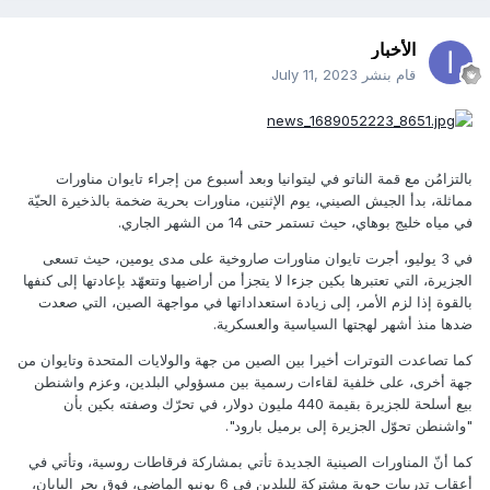
الأخبار
قام بنشر
July 11, 2023
بالتزامُن مع قمة الناتو في ليتوانيا وبعد أسبوع من إجراء تايوان مناورات
مماثلة، بدأ الجيش الصيني، يوم الإثنين، مناورات بحرية ضخمة بالذخيرة الحيّة
في مياه خليج بوهاي، حيث تستمر حتى 14 من الشهر الجاري.
في 3 يوليو، أجرت تايوان مناورات صاروخية على مدى يومين، حيث تسعى
الجزيرة، التي تعتبرها بكين جزءا لا يتجزأ من أراضيها وتتعهّد بإعادتها إلى كنفها
بالقوة إذا لزم الأمر، إلى زيادة استعداداتها في مواجهة الصين، التي صعدت
ضدها منذ أشهر لهجتها السياسية والعسكرية.
كما تصاعدت التوترات أخيرا بين الصين من جهة والولايات المتحدة وتايوان من
جهة أخرى، على خلفية لقاءات رسمية بين مسؤولي البلدين، وعزم واشنطن
بيع أسلحة للجزيرة بقيمة 440 مليون دولار، في تحرّك وصفته بكين بأن
"واشنطن تحوّل الجزيرة إلى برميل بارود".
كما أنّ المناورات الصينية الجديدة تأتي بمشاركة فرقاطات روسية، وتأتي في
أعقاب تدريبات جوية مشتركة للبلدين في 6 يونيو الماضي، فوق بحر اليابان،