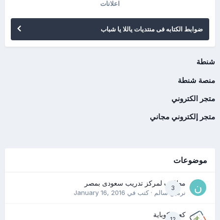
اعلانات
ضوابط الكتابه فى منتديات ياللا يا شباب
شنطة
منصة شنطة
متجر الكتروني
متجر إلكتروني مجاني
موضوعات
مطلوب لمركز تدريب سعودى بمصر
3
نرمين سالم
· كتب في
January 16, 2016
كعب كوباية
12