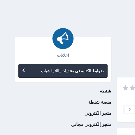
اعلانات
ضوابط الكتابه فى منتديات ياللا يا شباب
شنطة
منصة شنطة
0
متجر الكتروني
متجر إلكتروني مجاني