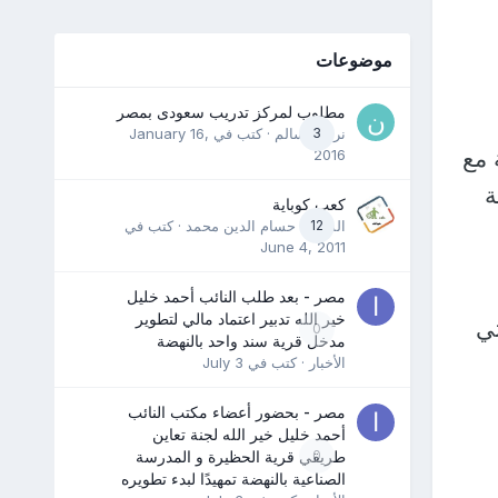
موضوعات
مطلوب لمركز تدريب سعودى بمصر
3
نرمين سالم
· كتب في
January 16,
 مع
2016
ة
كعب كوباية
12
المدرب حسام الدين محمد
· كتب في
June 4, 2011
مصر - بعد طلب النائب أحمد خليل
خير الله تدبير اعتماد مالي لتطوير
تي
0
مدخل قرية سند واحد بالنهضة
الأخبار
· كتب في
July 3
مصر - بحضور أعضاء مكتب النائب
أحمد خليل خير الله لجنة تعاين
0
طريقي قرية الحظيرة و المدرسة
الصناعية بالنهضة تمهيدًا لبدء تطويره