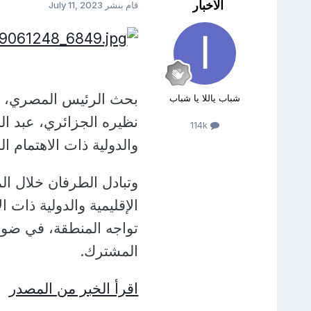
الأخبار
قام بنشر
July 11, 2023
بحث الرئيس المصري، عبد
شباب ياللا يا شباب
نظيره الجزائري، عبد الم
114k
والدولية ذات الاهتمام ا
وتبادل الطرفان خلال الم
الإقليمية والدولية ذات
تواجه المنطقة، في ضوء
المشترك.
اقرأ الخبر من المصدر