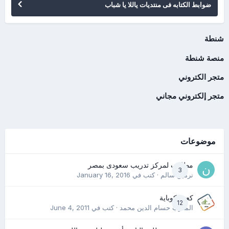
ضوابط الكتابه فى منتديات ياللا يا شباب
شنطة
منصة شنطة
متجر الكتروني
متجر إلكتروني مجاني
موضوعات
مطلوب لمركز تدريب سعودى بمصر
3
نرمين سالم
· كتب في
January 16, 2016
كعب كوباية
12
المدرب حسام الدين محمد
· كتب في
June 4, 2011