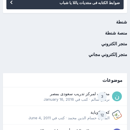
ضوابط الكتابه فى منتديات ياللا يا شباب
شنطة
منصة شنطة
متجر الكتروني
متجر إلكتروني مجاني
موضوعات
مطلوب لمركز تدريب سعودى بمصر
3
نرمين سالم
· كتب في
January 16, 2016
كعب كوباية
12
المدرب حسام الدين محمد
· كتب في
June 4, 2011