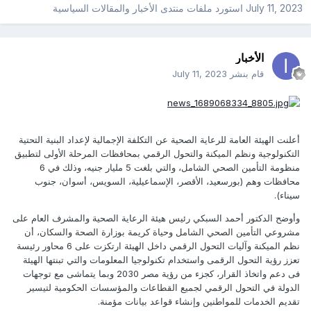
July 11, 2023
استورد ملفات
منتدى الأخبار والمقالات السياسية
الأخبار
قام بنشر
July 11, 2023
أعلنت الهيئة العامة للرعاية الصحية عن التكلفة الإجمالية لإعداد البنية التحتية
التكنولوجية ونظم الميكنة والتحول الرقمي بمحافظات المرحلة الأولى لتطبيق
منظومة التأمين الصحي الشامل، والتي بلغت 5 مليار جنيه، وذلك في 6
محافظات وهم (بورسعيد، الأقصر، الإسماعيلية، السويس، أسوان، جنوب
سيناء).
وأوضح الدكتور أحمد السبكي رئيس هيئة الرعاية الصحية والمشرف العام على
مشروعي التأمين الصحي الشامل وحياة كريمة بوزارة الصحة والسكان، أن
نظم الميكنة وآليات التحول الرقمي داخل الهيئة ارتكزت على 6 محاور رئيسة
تعزز رؤية التحول الرقمى واستخدام تكنولوجيا المعلومات والتي تبنتها الهيئة
فى دعم واتخاذ القرار، كجزء من رؤية مصر 2030 وبما يتماشى مع توجهات
الدولة في التحول الرقمي لجميع القطاعات والمؤسسات الحكومية لتيسير
تقديم الخدمات للمواطنين وإنشاء قواعد بيانات مؤمنة.