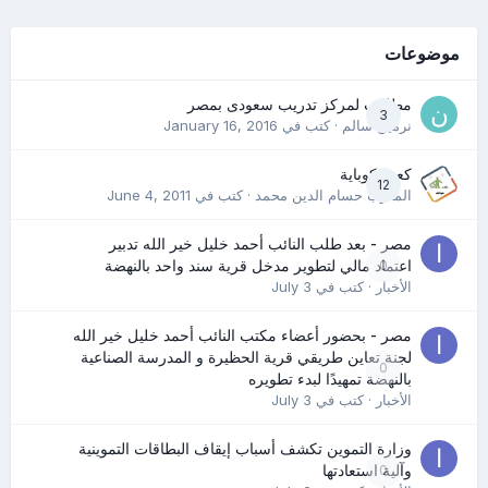
موضوعات
مطلوب لمركز تدريب سعودى بمصر
3
نرمين سالم
· كتب في
January 16, 2016
كعب كوباية
12
المدرب حسام الدين محمد
· كتب في
June 4, 2011
مصر - بعد طلب النائب أحمد خليل خير الله تدبير
0
اعتماد مالي لتطوير مدخل قرية سند واحد بالنهضة
الأخبار
· كتب في
July 3
مصر - بحضور أعضاء مكتب النائب أحمد خليل خير الله
لجنة تعاين طريقي قرية الحظيرة و المدرسة الصناعية
0
بالنهضة تمهيدًا لبدء تطويره
الأخبار
· كتب في
July 3
وزارة التموين تكشف أسباب إيقاف البطاقات التموينية
0
وآلية استعادتها