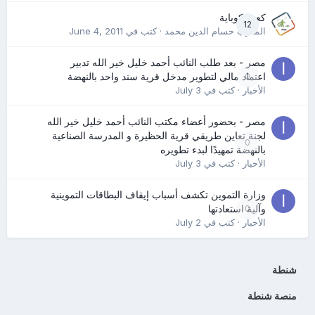
كعب كوباية
12
المدرب حسام الدين محمد
· كتب في
June 4, 2011
مصر - بعد طلب النائب أحمد خليل خير الله تدبير
0
اعتماد مالي لتطوير مدخل قرية سند واحد بالنهضة
الأخبار
· كتب في
July 3
مصر - بحضور أعضاء مكتب النائب أحمد خليل خير الله
لجنة تعاين طريقي قرية الحظيرة و المدرسة الصناعية
0
بالنهضة تمهيدًا لبدء تطويره
الأخبار
· كتب في
July 3
وزارة التموين تكشف أسباب إيقاف البطاقات التموينية
0
وآلية استعادتها
الأخبار
· كتب في
July 2
شنطة
منصة شنطة