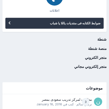
اعلانات
ضوابط الكتابه فى منتديات ياللا يا شباب
شنطة
منصة شنطة
متجر الكتروني
متجر إلكتروني مجاني
موضوعات
مطلوب لمركز تدريب سعودى بمصر
3
نرمين سالم
· كتب في
January 16, 2016