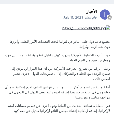
الأخبار
قام بنشر
July 11, 2023
يجتمع قادة دول حلف الناتو في لتوانيا لبحث التحديات الأبرز للحلف وأبرزها
دون شك أزمة أوكرانيا.
حيث أثارت الخطوة الأميركية بتزويد كييف بقنابل عنقودية انقسامات بين مؤيد
ومعارض وبين من التزم الحياد .
وعلى الرغم من تصريح الخارجية الأميركية من أن هذا القرار لن يؤدي إلى
تصدع الوحدة مع الحلفاء والشركاء، إلا أن تصريحات الدول الأخرى تشير
لعكس ذلك .
أما فيما يخص انضمام أوكرانيا للناتو، تشير قوانين الحلف لعدم إمكانية ضم أي
دولة وهي في حالة حرب، هذا إضافة لعدم رغبة بعض الدول في الدخول في
مواجهة مباشرة مع روسيا.
في المقابل، تصاعد الحديث من ألمانيا ودول أخرى عن تقديم ضمانات أمنية
لأوكرانيا، إضافة لإمكانية إنشاء مجلس الناتو أوكرانيا كبديل عن ضم كييف