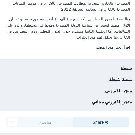
المصريين بالخارج استجابةً لمطالب المصريين بالخارج في مؤتمر الكيانات
المصرية بالخارج في نسخته السابقة 2022.
وبالنسبة للمحور السياسي، أكدت وزيرة الهجرة أنه سيتضمن جلستين؛ تتناول
الأولى منهما استعراض سياسة الدولة المصرية وقوتها في محيطها، والرد على
الشائعات، أما الجلسة الثانية فستدور حول الحوار الوطني ودور المصريين في
الخارج وما تحقق لهم من إنجازات.
اقرأ الخبر من المصدر
شنطة
منصة شنطة
متجر الكتروني
متجر إلكتروني مجاني
Share
متابعين
0