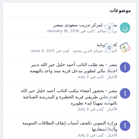
موضوعات
مطلوب لمركز تدريب سعودى بمصر
3
نرمين سالم
· كتب في
January 16, 2016
كعب كوباية
12
المدرب حسام الدين محمد
· كتب في
June 4, 2011
مصر - بعد طلب النائب أحمد خليل خير الله تدبير
0
اعتماد مالي لتطوير مدخل قرية سند واحد بالنهضة
الأخبار
· كتب في
July 3
مصر - بحضور أعضاء مكتب النائب أحمد خليل خير الله
لجنة تعاين طريقي قرية الحظيرة و المدرسة الصناعية
0
بالنهضة تمهيدًا لبدء تطويره
الأخبار
· كتب في
July 3
وزارة التموين تكشف أسباب إيقاف البطاقات التموينية
0
وآلية استعادتها
الأخبار
· كتب في
July 2