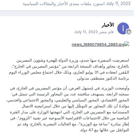
July 11, 2023
استورد ملفات
منتدى الأخبار والمقالات السياسية
الأخبار
قام بنشر
July 11, 2023
استعرضت السفيرة سها جندي، وزيرة الدولة للهجرة وشؤون المصريين
بالخارج، محاور وأهداف النسخة الرابعة من "مؤتمر المصريين في الخارج"،
المُقرر انعقاده في 31 يوليو الجاري، وذلك خلال اجتماع مجلس الوزراء اليوم
برئاسة الدكتور مصطفى مدبولي.
وأوضحت الوزيرة، في مُستهل العرض، أن مؤتمر المصريين في الخارج، في
نسخته الرابعة، يستهدف مناقشة عدد من المحاور الرئيسة التي تتمثل في:
المحور الاقتصادي، المحور السياسي والتعليمي، والمحور الاجتماعي والخدمي،
مؤكدةً أن تلك المحاور تم التوصُّل إليها من خلال استراتيجية الاتصال
المستدامة مع المصريين في الخارج، التي انتهجتها الوزارة على مدار الفترة
الماضية من خلال الاجتماعات الافتراضية الأسبوعية عبر تقنية "الزووم"، في
إطار مبادرة "ساعة مع الوزيرة"، مع الجاليات المصرية بالخارج، وقد تم
التواصُل من خلالها مع 47 دولة.