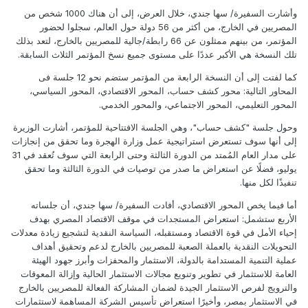
وأشارت السفيرة/ سها جندي، خلال العرض، إلى أن هناك 1000 شخص من
المصريين في الخارج، من أكثر من 56 دولة حول العالم، سجلوا لحضور
المؤتمر، من بينهم ممثلون عن 66 رابطة/جالية للمصريين بالخارج، لتعد بذلك
تلك النسخة هي الأكبر عددًا على مستوى جميع نسخ المؤتمر الثلاث السابقة.
كما لفتت إلى أن النسخة الرابعة من المؤتمر ستضم نحو 12 جلسة فى
المحاور التالية: محور كشف حساب، المحور الاقتصادي، المحور السياسي،
المحور التعليمي، المحور الاجتماعي، والمحور الخدمي.
وحول جلسة "كشف حساب"، وهي الجلسة الافتتاحية للمؤتمر، أشارت الوزيرة
إلى أنها سوف تستعرض استراتيجية عمل وزارة الهجرة وما تحقق من إنجازات
على مدار العام المُمتد من الدورة الثالثة وحتى الرابعة التي سوف تُعقد في 31
يوليو، فضلًا عن استعراض ما صدر من توصيات في الدورة الثالثة وما تحقق
تنفيذًا لكل منها.
أما فيما يخص المحور الاقتصادي، أفادت السفيرة/ سها جندي، أن جلساته
الأربع ستشمل: استعراض المستجدات في موقف الاقتصاد المصري بهدف
إحياء الأمل في قوة الاقتصاد ومستقبله، السياسة النقدية لتشجيع زيادة معدلات
التحويلات النقدية بالعملة الصعبة للمصريين بالخارج لدعم وتحقيق أهداف
عملية التنمية المستدامة بالدولة، الاستثمار والمحفزات وأبرز جهود الهيئة
العامة للاستثمار في تطوير وتنويع مجالات الاستثمار الحالية وإزالة المعوقات
والترويج لفرص الاستثمار الجيدة لضمان المشاركة الفعالة للمصريين بالخارج
في الاستثمار بمصر، وأخيرًا استعراض تأسيس الشركة المساهمة لاستثمارات