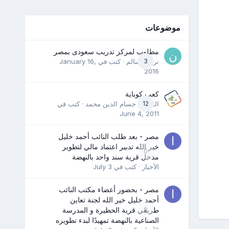
موضوعات
مطلوب لمركز تدريب سعودى بمصر
3
نرمين سالم
· كتب في
January 16,
2016
كعب كوباية
12
المدرب حسام الدين محمد
· كتب في
June 4, 2011
مصر - بعد طلب النائب أحمد خليل
خير الله تدبير اعتماد مالي لتطوير
0
مدخل قرية سند واحد بالنهضة
الأخبار
· كتب في
July 3
مصر - بحضور أعضاء مكتب النائب
أحمد خليل خير الله لجنة تعاين
0
طريقي قرية الحظيرة و المدرسة
الصناعية بالنهضة تمهيدًا لبدء تطويره