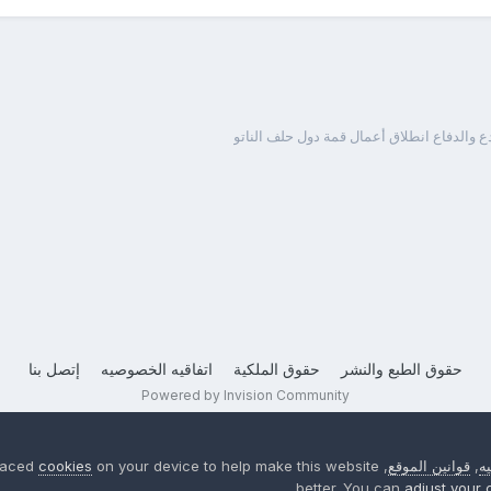
 والدفاع انطلاق أعمال قمة دول حلف الناتو
حقوق الطبع والنشر
حقوق الملكية
اتفاقيه الخصوصيه
إتصل بنا
Powered by Invision Community
ه
,
قوانين الموقع
, We have placed
on your device to help make this website
cookies
better. You can
adjust your 