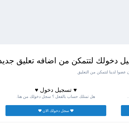
ل دخولك لتتمكن من اضافه تعليق جديد
عضوا لدينا لتتمكن من التعليق
♥ تسجيل دخول ♥
هل تمتلك حساب بالفعل ؟ سجل دخولك من هنا.
♥ سجل دخولك الان ♥