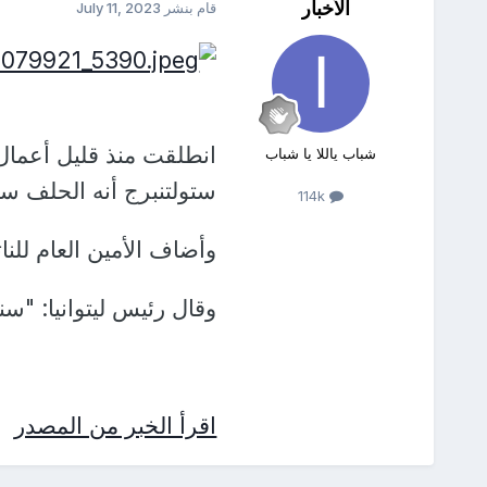
الأخبار
قام بنشر
July 11, 2023
انطلقت منذ قليل أعمال ق
شباب ياللا يا شباب
ستولتنبرج أنه الحلف سن
114k
وأضاف الأمين العام للنا
وقال رئيس ليتوانيا: "سنب
اقرأ الخبر من المصدر