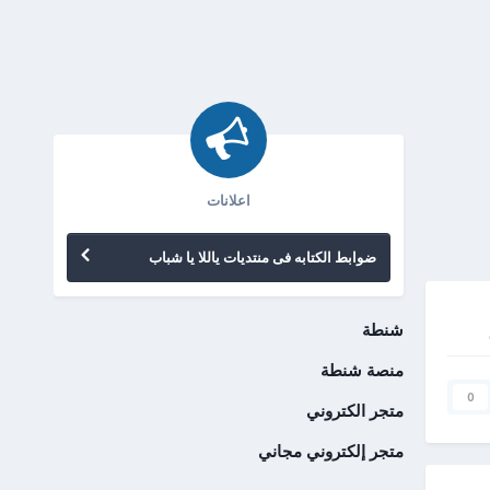
اعلانات
ضوابط الكتابه فى منتديات ياللا يا شباب
شنطة
منصة شنطة
0
متجر الكتروني
متجر إلكتروني مجاني