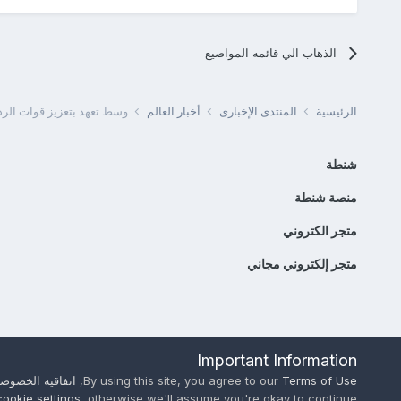
الذهاب الي قائمه المواضيع
الرئيسية
المنتدى الإخبارى
أخبار العالم
وسط تعهد بتعزيز قوات الردع
شنطة
منصة شنطة
متجر الكتروني
متجر إلكتروني مجاني
Important Information
Terms of Use
By using this site, you agree to our
,
اتفاقيه الخصوصي
cookie settings
, otherwise we'll assume you're okay to continue..