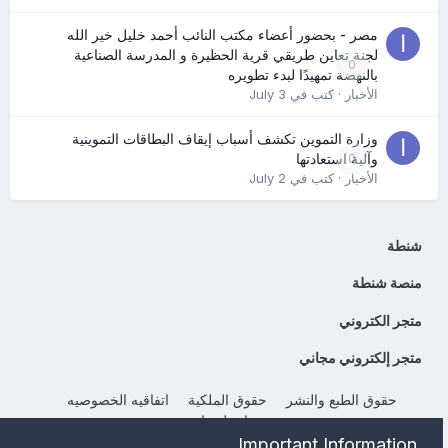
مصر - بحضور أعضاء مكتب النائب أحمد خليل خير الله
لجنة تعاين طريقي قرية الحظيرة و المدرسة الصناعية
0
بالنهضة تمهيدًا لبدء تطويره
الأخبار
· كتب في
July 3
وزارة التموين تكشف أسباب إيقاف البطاقات التموينية
0
وآلية استعادتها
الأخبار
· كتب في
July 2
شنطة
منصة شنطة
متجر الكتروني
متجر إلكتروني مجاني
حقوق الطبع والنشر
حقوق الملكية
اتفاقيه الخصوصيه
إتصل بنا
Important Information
Powered by Invision Community