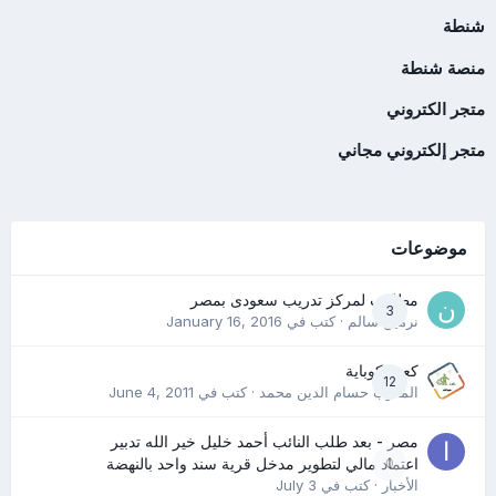
شنطة
منصة شنطة
متجر الكتروني
متجر إلكتروني مجاني
موضوعات
مطلوب لمركز تدريب سعودى بمصر
3
نرمين سالم
· كتب في
January 16, 2016
كعب كوباية
12
المدرب حسام الدين محمد
· كتب في
June 4, 2011
مصر - بعد طلب النائب أحمد خليل خير الله تدبير
0
اعتماد مالي لتطوير مدخل قرية سند واحد بالنهضة
الأخبار
· كتب في
July 3