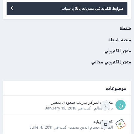
ضوابط الكتابه فى منتديات ياللا يا شباب
شنطة
منصة شنطة
متجر الكتروني
متجر إلكتروني مجاني
موضوعات
مطلوب لمركز تدريب سعودى بمصر
3
نرمين سالم
· كتب في
January 16, 2016
كعب كوباية
12
المدرب حسام الدين محمد
· كتب في
June 4, 2011