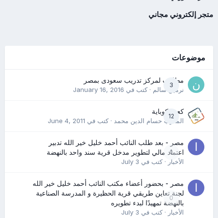
متجر إلكتروني مجاني
موضوعات
مطلوب لمركز تدريب سعودى بمصر
3
نرمين سالم
· كتب في
January 16, 2016
كعب كوباية
12
المدرب حسام الدين محمد
· كتب في
June 4, 2011
مصر - بعد طلب النائب أحمد خليل خير الله تدبير
0
اعتماد مالي لتطوير مدخل قرية سند واحد بالنهضة
الأخبار
· كتب في
July 3
مصر - بحضور أعضاء مكتب النائب أحمد خليل خير الله
لجنة تعاين طريقي قرية الحظيرة و المدرسة الصناعية
0
بالنهضة تمهيدًا لبدء تطويره
الأخبار
· كتب في
July 3