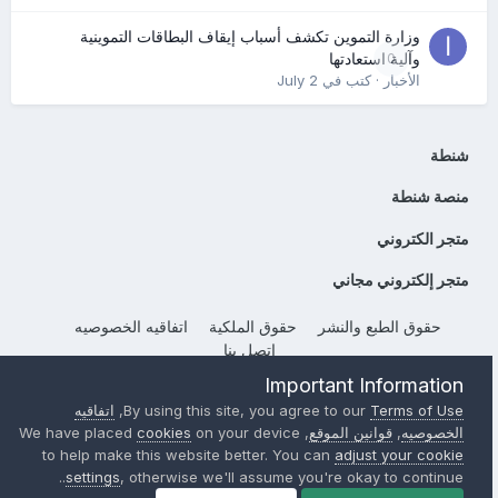
وزارة التموين تكشف أسباب إيقاف البطاقات التموينية
0
وآلية استعادتها
الأخبار
· كتب في
July 2
شنطة
منصة شنطة
متجر الكتروني
متجر إلكتروني مجاني
حقوق الطبع والنشر
حقوق الملكية
اتفاقيه الخصوصيه
إتصل بنا
Powered by Invision Community
Important Information
Terms of Use
By using this site, you agree to our
,
اتفاقيه
الخصوصيه
,
قوانين الموقع
, We have placed
on your device
cookies
to help make this website better. You can
adjust your cookie
settings
, otherwise we'll assume you're okay to continue..