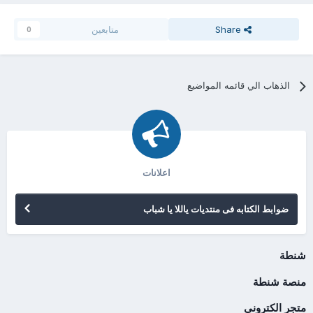
Share
متابعين
0
الذهاب الي قائمه المواضيع
اعلانات
ضوابط الكتابه فى منتديات ياللا يا شباب
شنطة
منصة شنطة
متجر الكتروني