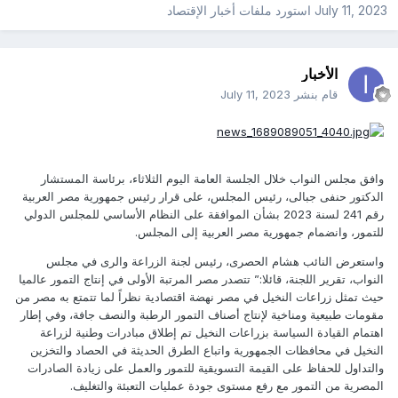
July 11, 2023
استورد ملفات
أخبار الإقتصاد
الأخبار
قام بنشر
July 11, 2023
وافق مجلس النواب خلال الجلسة العامة اليوم الثلاثاء، برئاسة المستشار
الدكتور حنفى جبالى، رئيس المجلس، على قرار رئيس جمهورية مصر العربية
رقم 241 لسنة 2023 بشأن الموافقة على النظام الأساسي للمجلس الدولي
للتمور، وانضمام جمهورية مصر العربية إلى المجلس.
واستعرض النائب هشام الحصرى، رئيس لجنة الزراعة والرى في مجلس
النواب، تقرير اللجنة، قائلا:” تتصدر مصر المرتبة الأولى في إنتاج التمور عالميا
حيث تمثل زراعات النخيل في مصر نهضة اقتصادية نظراً لما تتمتع به مصر من
مقومات طبيعية ومناخية لإنتاج أصناف التمور الرطبة والنصف جافة، وفي إطار
اهتمام القيادة السياسة بزراعات النخيل تم إطلاق مبادرات وطنية لزراعة
النخيل في محافظات الجمهورية واتباع الطرق الحديثة في الحصاد والتخزين
والتداول للحفاظ على القيمة التسويقية للتمور والعمل على زيادة الصادرات
المصرية من التمور مع رفع مستوى جودة عمليات التعبئة والتغليف.