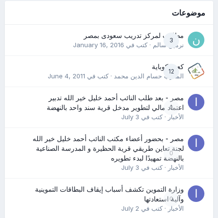
موضوعات
مطلوب لمركز تدريب سعودى بمصر
3
نرمين سالم
· كتب في
January 16, 2016
كعب كوباية
12
المدرب حسام الدين محمد
· كتب في
June 4, 2011
مصر - بعد طلب النائب أحمد خليل خير الله تدبير
0
اعتماد مالي لتطوير مدخل قرية سند واحد بالنهضة
الأخبار
· كتب في
July 3
مصر - بحضور أعضاء مكتب النائب أحمد خليل خير الله
لجنة تعاين طريقي قرية الحظيرة و المدرسة الصناعية
0
بالنهضة تمهيدًا لبدء تطويره
الأخبار
· كتب في
July 3
وزارة التموين تكشف أسباب إيقاف البطاقات التموينية
0
وآلية استعادتها
الأخبار
· كتب في
July 2