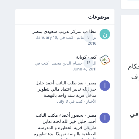
موضوعات
مطلوب لمركز تدريب سعودى بمصر
3
نرمين سالم
· كتب في
January 16,
2016
كعب كوباية
12
المدرب حسام الدين محمد
· كتب في
كام
June 4, 2011
ات صرف
مصر - بعد طلب النائب أحمد خليل
خير الله تدبير اعتماد مالي لتطوير
0
مدخل قرية سند واحد بالنهضة
الأخبار
· كتب في
July 3
ة، وذلك في
مصر - بحضور أعضاء مكتب النائب
أحمد خليل خير الله لجنة تعاين
0
طريقي قرية الحظيرة و المدرسة
الصناعية بالنهضة تمهيدًا لبدء تطويره