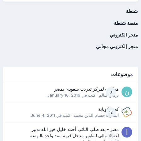
شنطة
منصة شنطة
متجر الكتروني
متجر إلكتروني مجاني
موضوعات
مطلوب لمركز تدريب سعودى بمصر
3
نرمين سالم
· كتب في
January 16, 2016
كعب كوباية
12
المدرب حسام الدين محمد
· كتب في
June 4, 2011
مصر - بعد طلب النائب أحمد خليل خير الله تدبير
0
اعتماد مالي لتطوير مدخل قرية سند واحد بالنهضة