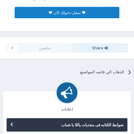
♥ سجل دخولك الان ♥
Share
متابعين
0
الذهاب الي قائمه المواضيع
اعلانات
ضوابط الكتابه فى منتديات ياللا يا شباب