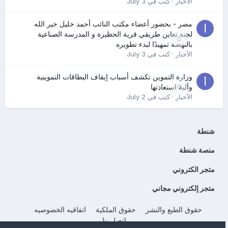
الأخبار
· كتب في
July 3
مصر - بحضور أعضاء مكتب النائب أحمد خليل خير الله
لجنة تعاين طريقي قرية الحظيرة و المدرسة الصناعية
0
بالنهضة تمهيدًا لبدء تطويره
الأخبار
· كتب في
July 3
وزارة التموين تكشف أسباب إيقاف البطاقات التموينية
0
وآلية استعادتها
الأخبار
· كتب في
July 2
شنطة
منصة شنطة
متجر الكتروني
متجر إلكتروني مجاني
حقوق الطبع والنشر
حقوق الملكية
اتفاقيه الخصوصيه
إتصل بنا