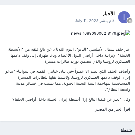
الأخبار
قام بنشر
July 11, 2023
عبر حلف شمال الأطلسي "الناتو"، اليوم الثلاثاء، عن بالغ قلقه من "الأنشطة
الخبيثة" الإيرانية داخل أراضي الدول الأعضاء، ودعا طهران إلى وقف دعمها
العسكري لروسيا والذي يتضمن توريد طائرات مسيرة.
وأضاف الحلف الذي يضم 31 عضواً -في بيان ختامي، لقمته في ليتوانيا- "ندعو
إيران لوقف دعمها العسكري لروسيا، ولاسيما نقلها للطائرات المسيرة
المستخدمة لمهاجمة البنية التحتية الحيوية، مما تسبب في خسائر مدنية
واسعة النطاق".
وقال "نعبر عن قلقنا البالغ إزاء أنشطة إيران الخبيثة داخل أراضي الحلفاء".
اقرأ الخبر من المصدر
شنطة