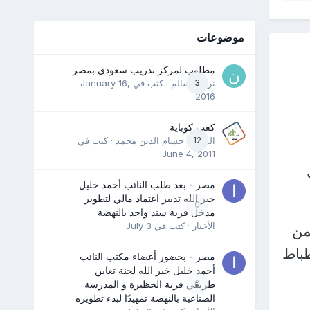
موضوعات
مطلوب لمركز تدريب سعودى بمصر
3
نرمين سالم
· كتب في
January 16,
2016
كعب كوباية
12
المدرب حسام الدين محمد
· كتب في
June 4, 2011
مصر - بعد طلب النائب أحمد خليل
خير الله تدبير اعتماد مالي لتطوير
0
مدخل قرية سند واحد بالنهضة
الأخبار
· كتب في
July 3
من
طباط
مصر - بحضور أعضاء مكتب النائب
أحمد خليل خير الله لجنة تعاين
0
طريقي قرية الحظيرة و المدرسة
الصناعية بالنهضة تمهيدًا لبدء تطويره