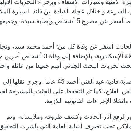
زة الأمنية وسيارات الإسعاف وبإجراء التحريات الأولية
السرعة واختلال عجلة القيادة بين قائد السيارة المل
واصطدامها بالرصيف، مما أسفر عن مصرع 5 أشخاص وإصابة سيدة، وجمي
الحادث اسفر عن وفاة كل من: أحمد محمد سيد، ونجل
أحمد، يقيمان في محافظة الإسكندرية، بالإضافة إلى وفاة 3 أشخ
ت تحريات البحث الجنائي أنهم جميعا من عائلة واحد
كما أسفر الحادث عن إصابة فادية عبد الغني أحمد 45 عاما، وجرى نقلها إلى
ي العلاج، كما تم التحفظ على الجثث بالمشرحة لحي
اتخاذ الإجراءات القانونية اللازمة.
ور لرفع آثار الحادث وكشف ظروفه وملابساته، وتم
لاكي تحت تصرف النيابة العامة التي باشرت التحقيق