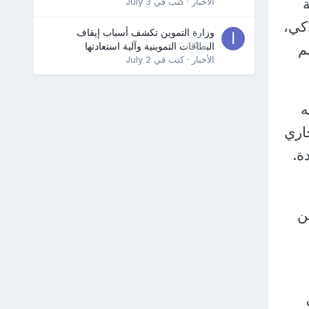
الأخبار
· كتب في
July 3
اكي،
وزارة التموين تكشف أسباب إيقاف
0
البطاقات التموينية وآلية استعادتها
عهم
الأخبار
· كتب في
July 2
ه
اص آخرين جاري
ة.
ن