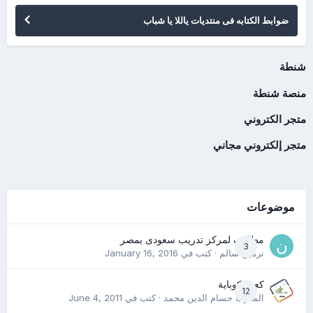
ضوابط الكتابه فى منتديات ياللا يا شباب
شنطة
منصة شنطة
متجر الكتروني
متجر إلكتروني مجاني
موضوعات
مطلوب لمركز تدريب سعودى بمصر
3
نرمين سالم
· كتب في
January 16, 2016
كعب كوباية
12
المدرب حسام الدين محمد
· كتب في
June 4, 2011