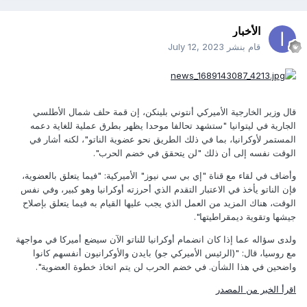
الأخبار
قام بنشر
July 12, 2023
قال وزير الخارجية الأميركي أنتوني بلينكن، إن قمة حلف شمال الأطلسي
الجارية في ليتوانيا "ستشهد تحالفا موحدا يظهر بطرق عملية للغاية دعمه
المستمر لأوكرانيا، بما في ذلك الطريق نحو عضوية الناتو"، لكنه أشار في
الوقت نفسه إلى أن ذلك "لن يتحقق في خضم الحرب".
وأضاف في لقاء مع قناة "إي بي سي نيوز" الأميركية: "فيما يتعلق بالعضوية،
فإن الناتو يأخذ في الاعتبار التقدم الذي أحرزته أوكرانيا وهو كبير، وفي نفس
الوقت، هناك المزيد من العمل الذي يجب عليها القيام به فيما يتعلق بإصلاح
جيشها وتقوية ديمقراطيتها".
ولدى سؤاله عما إذا كان انضمام أوكرانيا للناتو الآن سيضع أميركا في مواجهة
مع روسيا، قال: "(الرئيس الأميركي جو) بايدن والأوكرانيون أنفسهم كانوا
واضحين في هذا الشأن. في خضم الحرب لن يتم اتخاذ خطوة العضوية".
اقرأ الخبر من المصدر