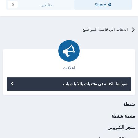
Share
متابعين
0
الذهاب الي قائمه المواضيع
اعلانات
ضوابط الكتابه فى منتديات ياللا يا شباب
شنطة
منصة شنطة
متجر الكتروني