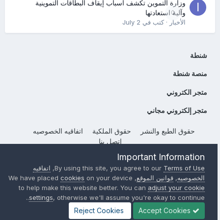
وزارة التموين تكشف أسباب إيقاف البطاقات التموينية
0
وآلية استعادتها
الأخبار
· كتب في
July 2
شنطة
منصة شنطة
متجر الكتروني
متجر إلكتروني مجاني
حقوق الطبع والنشر
حقوق الملكية
اتفاقيه الخصوصيه
إتصل بنا
Powered by Invision Community
Important Information
Terms of Use
By using this site, you agree to our
,
اتفاقيه
الخصوصيه
,
قوانين الموقع
, We have placed
on your device
cookies
to help make this website better. You can
adjust your cookie
settings
, otherwise we'll assume you're okay to continue..
Reject Cookies
Accept Cookies