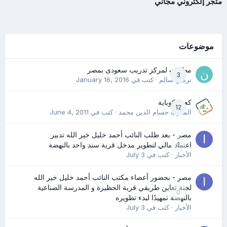
متجر إلكتروني مجاني
موضوعات
مطلوب لمركز تدريب سعودى بمصر
3
نرمين سالم
· كتب في
January 16, 2016
كعب كوباية
12
المدرب حسام الدين محمد
· كتب في
June 4, 2011
مصر - بعد طلب النائب أحمد خليل خير الله تدبير
0
اعتماد مالي لتطوير مدخل قرية سند واحد بالنهضة
الأخبار
· كتب في
July 3
مصر - بحضور أعضاء مكتب النائب أحمد خليل خير الله
لجنة تعاين طريقي قرية الحظيرة و المدرسة الصناعية
0
بالنهضة تمهيدًا لبدء تطويره
الأخبار
· كتب في
July 3