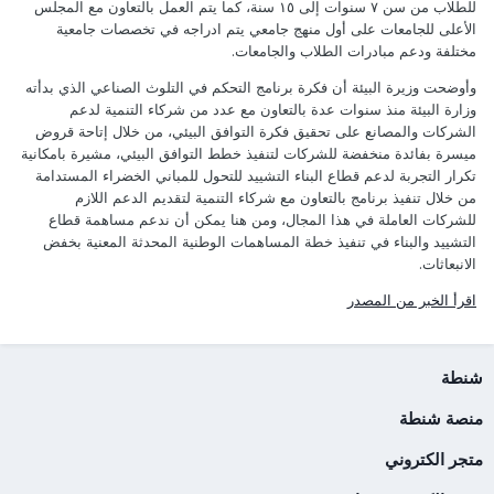
للطلاب من سن ٧ سنوات إلى ١٥ سنة، كما يتم العمل بالتعاون مع المجلس
الأعلى للجامعات على أول منهج جامعي يتم ادراجه في تخصصات جامعية
مختلفة ودعم مبادرات الطلاب والجامعات.
وأوضحت وزيرة البيئة أن فكرة برنامج التحكم في التلوث الصناعي الذي بدأته
وزارة البيئة منذ سنوات عدة بالتعاون مع عدد من شركاء التنمية لدعم
الشركات والمصانع على تحقيق فكرة التوافق البيئي، من خلال إتاحة قروض
ميسرة بفائدة منخفضة للشركات لتنفيذ خطط التوافق البيئي، مشيرة بامكانية
تكرار التجربة لدعم قطاع البناء التشييد للتحول للمباني الخضراء المستدامة
من خلال تنفيذ برنامج بالتعاون مع شركاء التنمية لتقديم الدعم اللازم
للشركات العاملة في هذا المجال، ومن هنا يمكن أن ندعم مساهمة قطاع
التشييد والبناء في تنفيذ خطة المساهمات الوطنية المحدثة المعنية بخفض
الانبعاثات.
اقرأ الخبر من المصدر
شنطة
منصة شنطة
متجر الكتروني