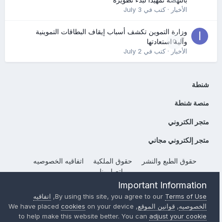
بالنهضة تمهيدًا لبدء تطويره
الأخبار
· كتب في
July 3
وزارة التموين تكشف أسباب إيقاف البطاقات التموينية
0
وآلية استعادتها
الأخبار
· كتب في
July 2
شنطة
منصة شنطة
متجر الكتروني
متجر إلكتروني مجاني
حقوق الطبع والنشر
حقوق الملكية
اتفاقيه الخصوصيه
إتصل بنا
Powered by Invision Community
Important Information
Terms of Use
By using this site, you agree to our
,
اتفاقيه
الخصوصيه
,
قوانين الموقع
, We have placed
on your device
cookies
to help make this website better. You can
adjust your cookie