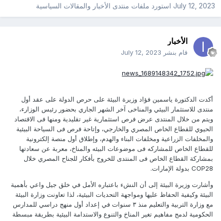
July 12, 2023
استورد ملفات
منتدى الأخبار والمقالات السياسية
الأخبار
قام بنشر
July 12, 2023
أكدت الدكتورة ياسمين فؤاد وزيرة البيئة على حرص الدولة على عقد أول
منتدى للاستثمار البيئي والمناخى آخر الشهر الجاري بحضور رئيس الوزارء،
ويتم من خلال المنتدى عرض فرص استثمارية غير تقليدية ومنها فى الاقتصاد
الحيوي للقطاع الخاص المصري والخارجي، وإتاحة فرص فى السياحة البيئية
والمخلفات الزراعية ومخلفات البناء والهدم، وإطلاق أول منصة إلكترونية
للقطاع الخاص للمشاركه فى موضوعات البيئه والمناخ، معربة عن سعادتها
بمشاركة القطاع الخاص فى المنتدى للخروج بأفكار للجناح المصري خلال
COP28 بدولة الإمارات.
وأشارت وزيرة البيئة إلى أن النشء باعتباره الأمل في خلق جيل واعي بأهمية
البيئة وكيفية الحفاظ عليها ومواجهة التحديات البيئية، لذا تعاونت وزارة البيئة
مع وزارة التربية والتعليم منذ ٣ سنوات في إعداد أول منهج دراسي للمدارس
الحكومية لدمج مفاهيم تغير المناخ والتنوع والاستدامة البيئية بطريقة مبسطة