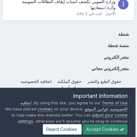
وزارة التموين تكشف أسباب إيقاف البطاقات التموينية
0
وآلية استعادتها
الأخبار
· كتب في
July 2
شنطة
منصة شنطة
متجر الكتروني
متجر إلكتروني مجاني
حقوق الطبع والنشر
حقوق الملكية
اتفاقيه الخصوصيه
إتصل بنا
Important Information
Powered by Invision Community
Terms of Use
By using this site, you agree to our
,
اتفاقيه
الخصوصيه
,
قوانين الموقع
, We have placed
on your device
cookies
to help make this website better. You can
adjust your cookie
settings
, otherwise we'll assume you're okay to continue..
Reject Cookies
Accept Cookies