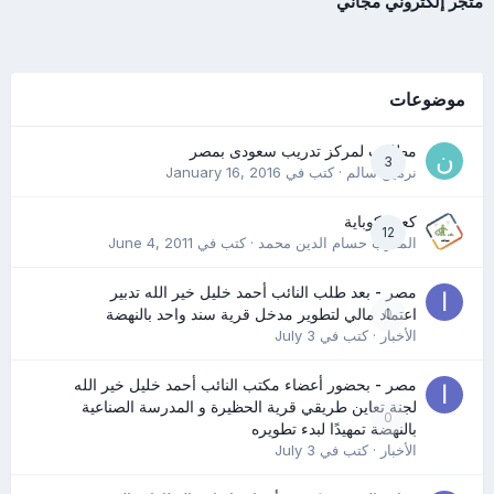
متجر إلكتروني مجاني
موضوعات
مطلوب لمركز تدريب سعودى بمصر
3
نرمين سالم
· كتب في
January 16, 2016
كعب كوباية
12
المدرب حسام الدين محمد
· كتب في
June 4, 2011
مصر - بعد طلب النائب أحمد خليل خير الله تدبير
0
اعتماد مالي لتطوير مدخل قرية سند واحد بالنهضة
الأخبار
· كتب في
July 3
مصر - بحضور أعضاء مكتب النائب أحمد خليل خير الله
لجنة تعاين طريقي قرية الحظيرة و المدرسة الصناعية
0
بالنهضة تمهيدًا لبدء تطويره
الأخبار
· كتب في
July 3