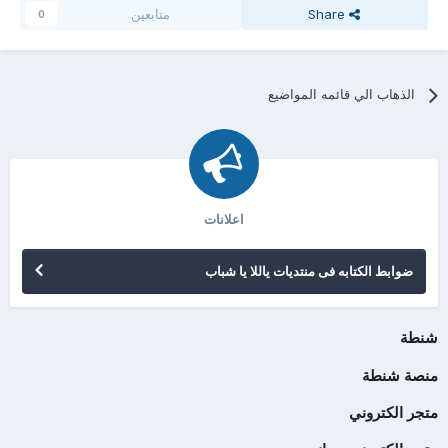
Share
متابعين
0
الذهاب الي قائمه المواضيع
اعلانات
ضوابط الكتابه فى منتديات ياللا يا شباب
شنطة
منصة شنطة
متجر الكتروني