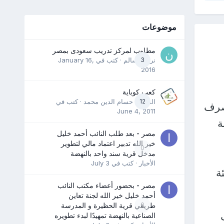
موضوعات
مطلوب لمركز تدريب سعودى بمصر
3
نرمين سالم
· كتب في
January 16,
2016
كعب كوباية
12
المدرب حسام الدين محمد
· كتب في
صرف
June 4, 2011
ة
مصر - بعد طلب النائب أحمد خليل
خير الله تدبير اعتماد مالي لتطوير
0
مدخل قرية سند واحد بالنهضة
الأخبار
· كتب في
July 3
ة
مصر - بحضور أعضاء مكتب النائب
أحمد خليل خير الله لجنة تعاين
0
طريقي قرية الحظيرة و المدرسة
الصناعية بالنهضة تمهيدًا لبدء تطويره