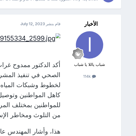
الأخبار
قام بنشر
July 12, 2023
أكد الدكتور ممدوح غر
شباب ياللا يا شباب
الصحي في تنفيذ المشروع
114k
لخطوط وشبكات المياه 
كاهل المواطنين وتوصيل
للمواطنين بمختلف المراك
من التلوث ومخاطر الإس
هذا، وأشار المهندس عا