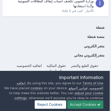
وزارة التموين تكشف أسباب إيقاف البطاقات التموينية
0
وآلية استعادتها
الأخبار
· كتب في
July 2
شنطة
منصة شنطة
متجر الكتروني
متجر إلكتروني مجاني
حقوق الطبع والنشر
حقوق الملكية
اتفاقيه الخصوصيه
إتصل بنا
Important Information
Powered by Invision Community
Terms of Use
By using this site, you agree to our
,
اتفاقيه
الخصوصيه
,
قوانين الموقع
, We have placed
on your device
cookies
to help make this website better. You can
adjust your cookie
settings
, otherwise we'll assume you're okay to continue..
Reject Cookies
Accept Cookies