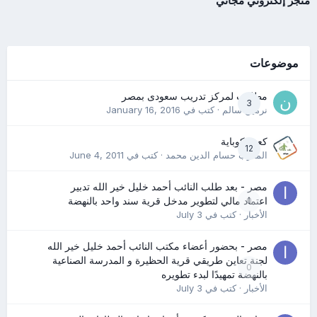
متجر إلكتروني مجاني
موضوعات
مطلوب لمركز تدريب سعودى بمصر
3
نرمين سالم
· كتب في
January 16, 2016
كعب كوباية
12
المدرب حسام الدين محمد
· كتب في
June 4, 2011
مصر - بعد طلب النائب أحمد خليل خير الله تدبير
0
اعتماد مالي لتطوير مدخل قرية سند واحد بالنهضة
الأخبار
· كتب في
July 3
مصر - بحضور أعضاء مكتب النائب أحمد خليل خير الله
لجنة تعاين طريقي قرية الحظيرة و المدرسة الصناعية
0
بالنهضة تمهيدًا لبدء تطويره
الأخبار
· كتب في
July 3