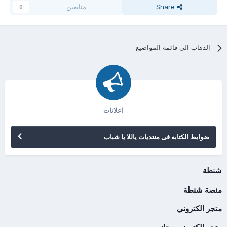
Share
متابعين
0
الذهاب الي قائمه المواضيع
اعلانات
ضوابط الكتابه فى منتديات ياللا يا شباب
شنطة
منصة شنطة
متجر الكتروني