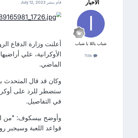
الأخبار
قام بنشر
July 12, 2023
شباب ياللا يا شباب
114k
الماضي.
وكان قد قال المتحدث با
ستضطر للرد على أوكراني
في التفاصيل.
وأوضح بيسكوف: "من الطب
قواعد اللعبة وسيجبر رو