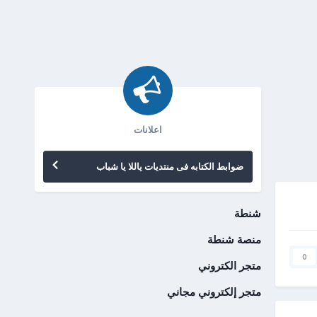
اعلانات
ضوابط الكتابه فى منتديات ياللا يا شباب
شنطة
منصة شنطة
0
متجر الكتروني
متجر إلكتروني مجاني