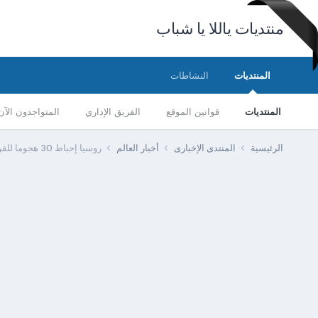
منتديات ياللا يا شباب
المنتديات
النشاطات
المنتديات
قوانين الموقع
الفريق الإداري
المتواجدون الآن
الرئيسية
المنتدى الإخبارى
أخبار العالم
روسيا إحباط 30 هجوما للقوات الأوكرانية والقضاء على 600 جندي