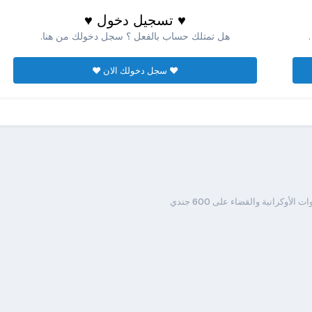
♥ تسجيل دخول ♥
هل تمتلك حساب بالفعل ؟ سجل دخولك من هنا.
♥ سجل دخولك الان ♥