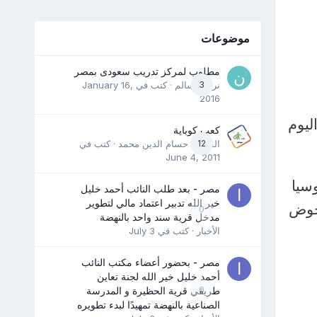
موضوعات
مطلوب لمركز تدريب سعودى بمصر
3
نرمين سالم
· كتب في
January 16,
2016
 600 جندي خلال اليوم
كعب كوباية
12
المدرب حسام الدين محمد
· كتب في
June 4, 2011
سيا
مصر - بعد طلب النائب أحمد خليل
خير الله تدبير اعتماد مالي لتطوير
لخوض
0
مدخل قرية سند واحد بالنهضة
الأخبار
· كتب في
July 3
مصر - بحضور أعضاء مكتب النائب
أحمد خليل خير الله لجنة تعاين
0
طريقي قرية الحظيرة و المدرسة
الصناعية بالنهضة تمهيدًا لبدء تطويره