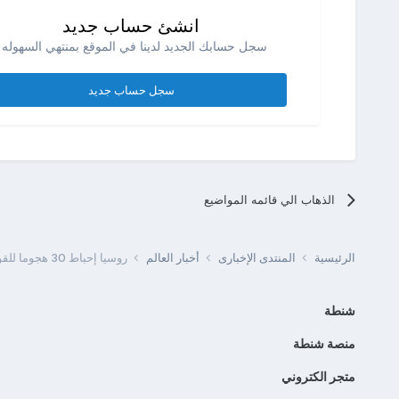
انشئ حساب جديد
سجل حسابك الجديد لدينا في الموقع بمنتهي السهوله .
سجل حساب جديد
الذهاب الي قائمه المواضيع
الرئيسية
المنتدى الإخبارى
أخبار العالم
روسيا إحباط 30 هجوما للقوات الأوكرانية والقضاء على 600 جندي
شنطة
منصة شنطة
متجر الكتروني