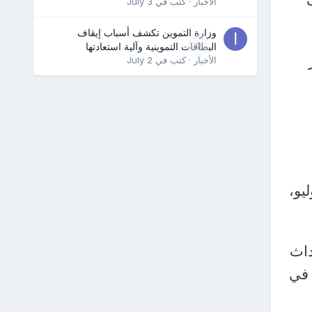
الأخبار
· كتب في
July 3
وزارة التموين تكشف أسباب إيقاف
0
البطاقات التموينية وآلية استعادتها
الأخبار
· كتب في
July 2
ستخدام القذائف النارية في البلاد حتى 15 يوليو،
داث
 في