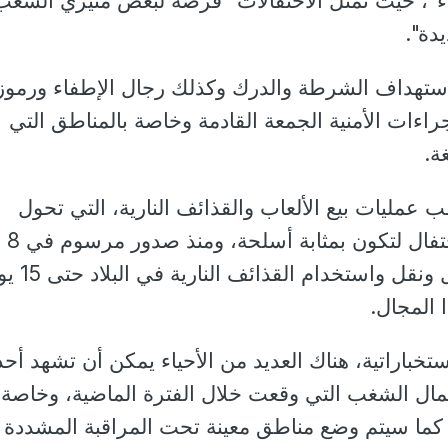
اء"، حيث تمثل الاحتفالات "فرصة لبعض مثيري الشغب
دة".
هداف الشرطة والدرك وكذلك رجال الإطفاء ورموز
جراءات الأمنية الجمعة القادمة وخاصة بالمناطق التي
ة.
عمليات بيع الألعاب والقذائف النارية، التي تحول
استخدامها التقليدي للاحتفال لتكون بمثابة أسلحة، ومنذ صدور مرسوم في 8
يوليو، تم حظر بيع وحمل ونقل وا
 المجال.
تخباراتية، هناك العديد من الأحياء يمكن أن تشهد أح
مال الشغب التي وقعت خلال الفترة الماضية، وخاصة
 و14 و15 يوليو، كما سيتم وضع مناطق معينة تحت المراقبة المشددة