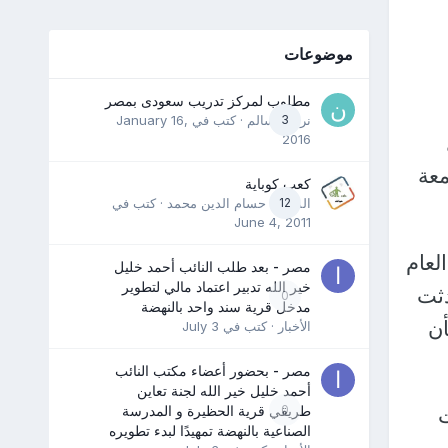
موضوعات
مطلوب لمركز تدريب سعودى بمصر
3
نرمين سالم
· كتب في
January 16,
2016
معة
كعب كوباية
12
المدرب حسام الدين محمد
· كتب في
June 4, 2011
لعام
مصر - بعد طلب النائب أحمد خليل
خير الله تدبير اعتماد مالي لتطوير
دثت
0
مدخل قرية سند واحد بالنهضة
بأن
الأخبار
· كتب في
July 3
مصر - بحضور أعضاء مكتب النائب
أحمد خليل خير الله لجنة تعاين
0
طريقي قرية الحظيرة و المدرسة
الصناعية بالنهضة تمهيدًا لبدء تطويره