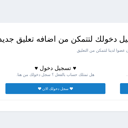
ل دخولك لتتمكن من اضافه تعليق جديد
عضوا لدينا لتتمكن من التعليق
♥ تسجيل دخول ♥
هل تمتلك حساب بالفعل ؟ سجل دخولك من هنا.
♥ سجل دخولك الان ♥