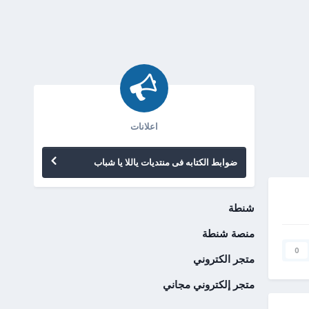
اعلانات
ضوابط الكتابه فى منتديات ياللا يا شباب
شنطة
منصة شنطة
0
متجر الكتروني
متجر إلكتروني مجاني