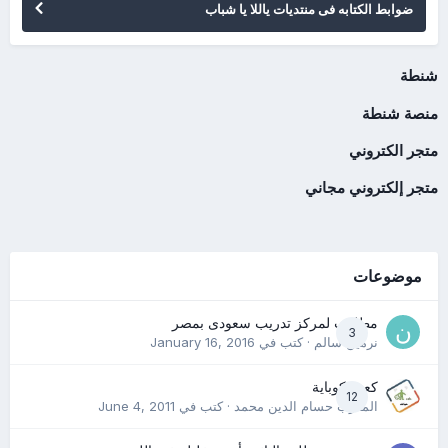
ضوابط الكتابه فى منتديات ياللا يا شباب
شنطة
منصة شنطة
متجر الكتروني
متجر إلكتروني مجاني
موضوعات
مطلوب لمركز تدريب سعودى بمصر
3
نرمين سالم
· كتب في
January 16, 2016
كعب كوباية
12
المدرب حسام الدين محمد
· كتب في
June 4, 2011