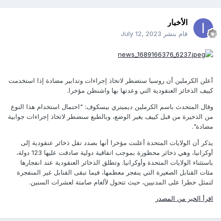
الأخبار
قام بنشر
July 12, 2023
أعلن الكرملين أن روسيا ستضطر لاتخاذ إجراءات وتدابير مضادة إذا استخدمت
كييف الذخائر العنقودية التي وعدتها بها واشنطن مؤخرا.
وقال المتحدث باسم الكرملين ديميتري بيسكوف: "احتمال استخدام هذا النوع
من الذخيرة من قبل كييف يغير الوضع، وبالطبع سنضطر لاتخاذ إجراءات جوابية
مضادة".
يذكر أن الولايات المتحدة أعلنت مؤخرا أنها بصدد نقل ذخائر عنقودية إلى
أوكرانيا، وهي ذخائر محظورة بموجب اتفاقية دولية صادقت عليها 123 دولة،
باستثناء الولايات المتحدة وأوكرانيا. وتطلق الذخائر العنقودية عند انفجارها
مئات القنابل الصغيرة التي ينفجر معظمها، فيما تبقى القنابل غير المنفجرة
لتمثل خطرا على المدنيين، حيث تتحول لألغام صامتة لعشرات السنين.
اقرأ الخبر من المصدر