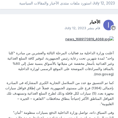
July 12, 2023
استورد ملفات
منتدى الأخبار والمقالات السياسية
الأخبار
قام بنشر
July 12, 2023
أعلنت وزارة الداخلية مد فعاليات المرحلة الثالثة والعشرين من مبادرة "كلنا
واحد" لمدة شهرين تحت رعاية رئيس الجمهورية، لتوفير كافة السلع الغذائية
وغير الغذائية بأسعار مخفضة عن مثيلاتها بالأسواق بنسبة تصل إلى 60%
بالمنافذ والسرادقات الموضحة على الموقع الرسمى لوزارة الداخلية
(moi.gov.eg).
كما تم التنسيق مع عدد من السلاسل التجارية الكبرى المشاركة فى المبادرة
بإجمالى (1364) فرع على مستوى الجمهورية، فضلاً عن إطلاق قوافل سيارات
مجهزة بعدد (5) سيارات لكل قافلة وذلك لطرح السلع الغذائية وتستهدف تلك
القوافل المناطق الأكثر إحتياجاً بنطاق محافظات "القاهرة – الجيزة –
القليوبية".
وفى السياق ذاته، تواصل وزارة الداخلية الدفع بسيارات منظومة "أمان"
التابعة للوزارة محملة بعبوات تضم سلع غذائية تم إعدادها بجودة عالية بهدف