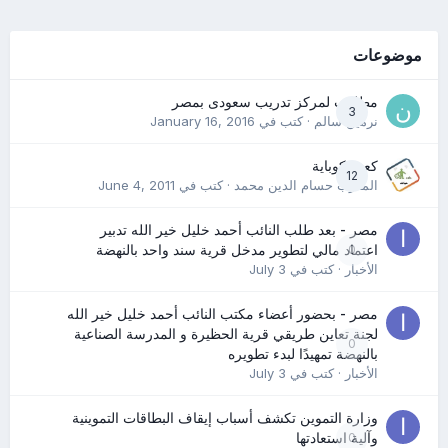
موضوعات
مطلوب لمركز تدريب سعودى بمصر
3
نرمين سالم
· كتب في
January 16, 2016
كعب كوباية
12
المدرب حسام الدين محمد
· كتب في
June 4, 2011
مصر - بعد طلب النائب أحمد خليل خير الله تدبير
0
اعتماد مالي لتطوير مدخل قرية سند واحد بالنهضة
الأخبار
· كتب في
July 3
مصر - بحضور أعضاء مكتب النائب أحمد خليل خير الله
لجنة تعاين طريقي قرية الحظيرة و المدرسة الصناعية
0
بالنهضة تمهيدًا لبدء تطويره
الأخبار
· كتب في
July 3
وزارة التموين تكشف أسباب إيقاف البطاقات التموينية
0
وآلية استعادتها