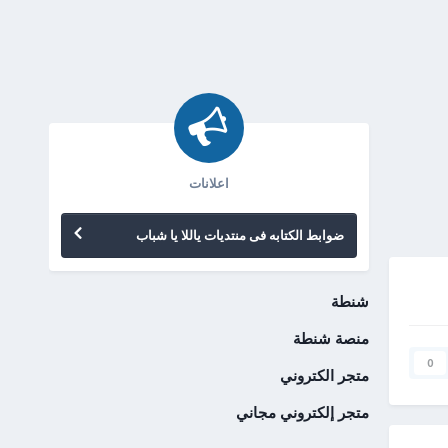
اعلانات
ضوابط الكتابه فى منتديات ياللا يا شباب
شنطة
منصة شنطة
0
متجر الكتروني
متجر إلكتروني مجاني