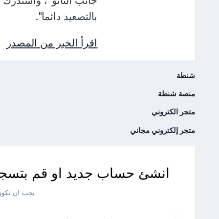
جانب الناتو"، واستدرك أ
بالتصعيد دائما".
اقرأ الخبر من المصدر
شنطة
منصة شنطة
متجر الكتروني
متجر إلكتروني مجاني
انشئ حساب جديد او قم بتسجي
يجب ان تكون 