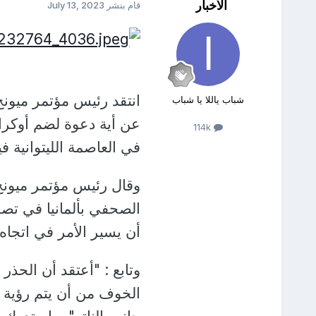
الأخبار
قام بنشر
July 13, 2023
انتقد رئيس مؤتمر ميونخ
شباب ياللا يا شباب
عن أية دعوة لضم أوكراني
114k
في العاصمة الليتوانية ف
وقال رئيس مؤتمر ميونخ
الصحفي بألمانيا في تص
أن يسير الأمر في اتجاه 
وتابع : "أعتقد أن الحذ
الخوف من أن يتم رؤية دع