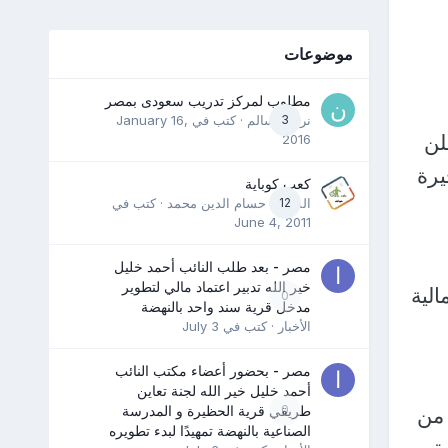
موضوعات
مطلوب لمركز تدريب سعودى بمصر
3
نرمين سالم
· كتب في
January 16,
لن
2016
يرة
كعب كوباية
12
المدرب حسام الدين محمد
· كتب في
June 4, 2011
مصر - بعد طلب النائب أحمد خليل
خير الله تدبير اعتماد مالي لتطوير
لية
0
مدخل قرية سند واحد بالنهضة
الأخبار
· كتب في
July 3
مصر - بحضور أعضاء مكتب النائب
أحمد خليل خير الله لجنة تعاين
0
طريقي قرية الحظيرة و المدرسة
 من
الصناعية بالنهضة تمهيدًا لبدء تطويره