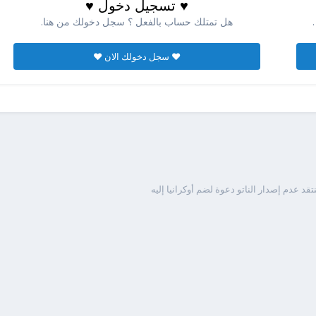
♥ تسجيل دخول ♥
هل تمتلك حساب بالفعل ؟ سجل دخولك من هنا.
♥ سجل دخولك الان ♥
قد عدم إصدار الناتو دعوة لضم أوكرانيا إليه