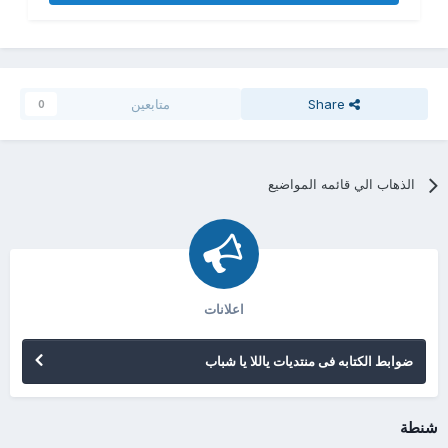
Share
متابعين
0
الذهاب الي قائمه المواضيع
اعلانات
ضوابط الكتابه فى منتديات ياللا يا شباب
شنطة