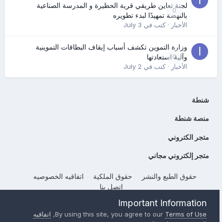
لجنة تعاين طريقي قرية الحظيرة و المدرسة الصناعية
0
بالنهضة تمهيدًا لبدء تطويره
الأخبار
· كتب في
July 3
وزارة التموين تكشف أسباب إيقاف البطاقات التموينية
0
وآلية استعادتها
الأخبار
· كتب في
July 2
شنطة
منصة شنطة
متجر الكتروني
متجر إلكتروني مجاني
حقوق الطبع والنشر
حقوق الملكية
اتفاقيه الخصوصيه
إتصل بنا
Powered by Invision Community
Important Information
Terms of Use
By using this site, you agree to our
,
اتفاقيه