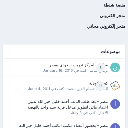
منصة شنطة
متجر الكتروني
متجر إلكتروني مجاني
موضوعات
مطلوب لمركز تدريب سعودى بمصر
3
نرمين سالم
· كتب في
January 16, 2016
كعب كوباية
12
المدرب حسام الدين محمد
· كتب في
June 4, 2011
مصر - بعد طلب النائب أحمد خليل خير الله تدبير
0
اعتماد مالي لتطوير مدخل قرية سند واحد بالنهضة
الأخبار
· كتب في
July 3
مصر - بحضور أعضاء مكتب النائب أحمد خليل خير الله