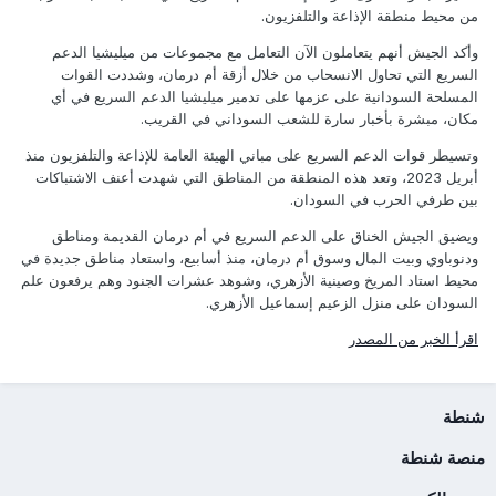
من محيط منطقة الإذاعة والتلفزيون.
وأكد الجيش أنهم يتعاملون الآن التعامل مع مجموعات من ميليشيا الدعم
السريع التي تحاول الانسحاب من خلال أزقة أم درمان، وشددت القوات
المسلحة السودانية على عزمها على تدمير ميليشيا الدعم السريع في أي
مكان، مبشرة بأخبار سارة للشعب السوداني في القريب.
وتسيطر قوات الدعم السريع على مباني الهيئة العامة للإذاعة والتلفزيون منذ
أبريل 2023، وتعد هذه المنطقة من المناطق التي شهدت أعنف الاشتباكات
بين طرفي الحرب في السودان.
ويضيق الجيش الخناق على الدعم السريع في أم درمان القديمة ومناطق
ودنوباوي وبيت المال وسوق أم درمان، منذ أسابيع، واستعاد مناطق جديدة في
محيط استاد المريخ وصينية الأزهري، وشوهد عشرات الجنود وهم يرفعون علم
السودان على منزل الزعيم إسماعيل الأزهري.
اقرأ الخبر من المصدر
شنطة
منصة شنطة