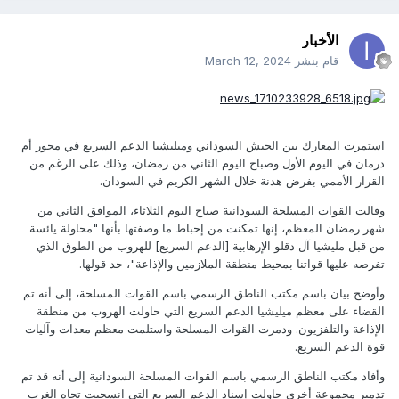
الأخبار
قام بنشر
March 12, 2024
استمرت المعارك بين الجيش السوداني وميليشيا الدعم السريع في محور أم
درمان في اليوم الأول وصباح اليوم الثاني من رمضان، وذلك على الرغم من
القرار الأممي بفرض هدنة خلال الشهر الكريم في السودان.
وقالت القوات المسلحة السودانية صباح اليوم الثلاثاء، الموافق الثاني من
شهر رمضان المعظم، إنها تمكنت من إحباط ما وصفتها بأنها "محاولة يائسة
من قبل مليشيا آل دقلو الإرهابية [الدعم السريع] للهروب من الطوق الذي
تفرضه عليها قواتنا بمحيط منطقة الملازمين والإذاعة"، حد قولها.
وأوضح بيان باسم مكتب الناطق الرسمي باسم القوات المسلحة، إلى أنه تم
القضاء على معظم ميليشيا الدعم السريع التي حاولت الهروب من منطقة
الإذاعة والتلفزيون. ودمرت القوات المسلحة واستلمت معظم معدات وآليات
قوة الدعم السريع.
وأفاد مكتب الناطق الرسمي باسم القوات المسلحة السودانية إلى أنه قد تم
تدمير مجموعة أخرى حاولت إسناد الدعم السريع التي انسحبت تجاه الغرب