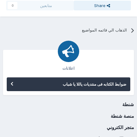
Share
متابعين
0
الذهاب الي قائمه المواضيع
اعلانات
ضوابط الكتابه فى منتديات ياللا يا شباب
شنطة
منصة شنطة
متجر الكتروني