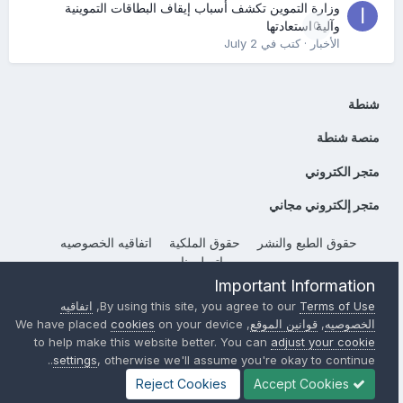
وزارة التموين تكشف أسباب إيقاف البطاقات التموينية
0
وآلية استعادتها
الأخبار
· كتب في
July 2
شنطة
منصة شنطة
متجر الكتروني
متجر إلكتروني مجاني
حقوق الطبع والنشر
حقوق الملكية
اتفاقيه الخصوصيه
إتصل بنا
Important Information
Powered by Invision Community
Terms of Use
By using this site, you agree to our
,
اتفاقيه
الخصوصيه
,
قوانين الموقع
, We have placed
on your device
cookies
to help make this website better. You can
adjust your cookie
settings
, otherwise we'll assume you're okay to continue..
Reject Cookies
Accept Cookies