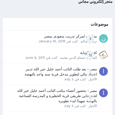
متجر إلكتروني مجاني
موضوعات
مطلوب لمركز تدريب سعودى بمصر
3
نرمين سالم
· كتب في
January 16, 2016
كعب كوباية
12
المدرب حسام الدين محمد
· كتب في
June 4, 2011
مصر - بعد طلب النائب أحمد خليل خير الله تدبير
0
اعتماد مالي لتطوير مدخل قرية سند واحد بالنهضة
الأخبار
· كتب في
July 3
مصر - بحضور أعضاء مكتب النائب أحمد خليل خير الله
لجنة تعاين طريقي قرية الحظيرة و المدرسة الصناعية
0
بالنهضة تمهيدًا لبدء تطويره
الأخبار
· كتب في
July 3