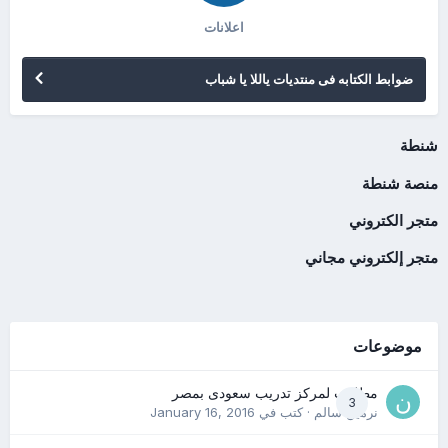
اعلانات
ضوابط الكتابه فى منتديات ياللا يا شباب
شنطة
منصة شنطة
متجر الكتروني
متجر إلكتروني مجاني
موضوعات
مطلوب لمركز تدريب سعودى بمصر
3
نرمين سالم
· كتب في
January 16, 2016