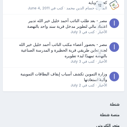
كعب كوباية
12
المدرب حسام الدين محمد
· كتب في
June 4, 2011
مصر - بعد طلب النائب أحمد خليل خير الله تدبير
0
اعتماد مالي لتطوير مدخل قرية سند واحد بالنهضة
الأخبار
· كتب في
July 3
مصر - بحضور أعضاء مكتب النائب أحمد خليل خير الله
لجنة تعاين طريقي قرية الحظيرة و المدرسة الصناعية
0
بالنهضة تمهيدًا لبدء تطويره
الأخبار
· كتب في
July 3
وزارة التموين تكشف أسباب إيقاف البطاقات التموينية
0
وآلية استعادتها
الأخبار
· كتب في
July 2
شنطة
منصة شنطة
متجر الكتروني