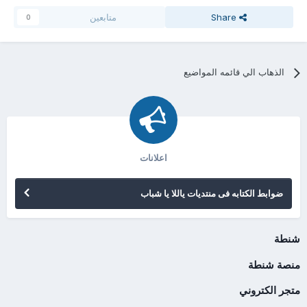
Share
متابعين
0
الذهاب الي قائمه المواضيع
اعلانات
ضوابط الكتابه فى منتديات ياللا يا شباب
شنطة
منصة شنطة
متجر الكتروني