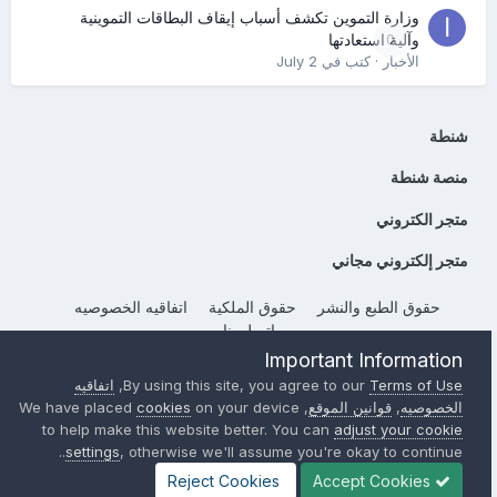
وزارة التموين تكشف أسباب إيقاف البطاقات التموينية
0
وآلية استعادتها
الأخبار
· كتب في
July 2
شنطة
منصة شنطة
متجر الكتروني
متجر إلكتروني مجاني
حقوق الطبع والنشر
حقوق الملكية
اتفاقيه الخصوصيه
إتصل بنا
Important Information
Powered by Invision Community
Terms of Use
By using this site, you agree to our
,
اتفاقيه
الخصوصيه
,
قوانين الموقع
, We have placed
on your device
cookies
to help make this website better. You can
adjust your cookie
settings
, otherwise we'll assume you're okay to continue..
Reject Cookies
Accept Cookies