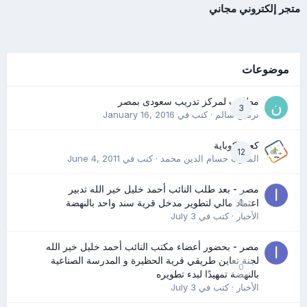
متجر إلكتروني مجاني
موضوعات
مطلوب لمركز تدريب سعودى بمصر
3
نرمين سالم
· كتب في
January 16, 2016
كعب كوباية
12
المدرب حسام الدين محمد
· كتب في
June 4, 2011
مصر - بعد طلب النائب أحمد خليل خير الله تدبير
0
اعتماد مالي لتطوير مدخل قرية سند واحد بالنهضة
الأخبار
· كتب في
July 3
مصر - بحضور أعضاء مكتب النائب أحمد خليل خير الله
لجنة تعاين طريقي قرية الحظيرة و المدرسة الصناعية
0
بالنهضة تمهيدًا لبدء تطويره
الأخبار
· كتب في
July 3