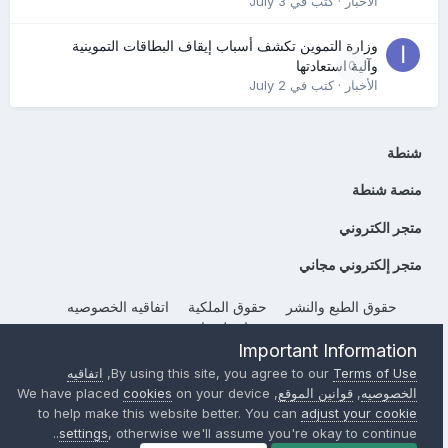
الأخبار
· كتب في
July 3
وزارة التموين تكشف أسباب إيقاف البطاقات التموينية
0
وآلية استعادتها
الأخبار
· كتب في
July 2
شنطة
منصة شنطة
متجر الكتروني
متجر إلكتروني مجاني
حقوق الطبع والنشر
حقوق الملكية
اتفاقيه الخصوصيه
إتصل بنا
Important Information
Powered by Invision Community
Terms of Use
By using this site, you agree to our
,
اتفاقيه
الخصوصيه
,
قوانين الموقع
, We have placed
on your device
cookies
to help make this website better. You can
adjust your cookie
settings
, otherwise we'll assume you're okay to continue..