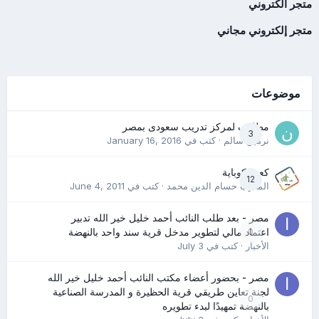
متجر الكتروني
متجر إلكتروني مجاني
موضوعات
مطلوب لمركز تدريب سعودى بمصر
3
نرمين سالم
· كتب في
January 16, 2016
كعب كوباية
12
المدرب حسام الدين محمد
· كتب في
June 4, 2011
مصر - بعد طلب النائب أحمد خليل خير الله تدبير
0
اعتماد مالي لتطوير مدخل قرية سند واحد بالنهضة
الأخبار
· كتب في
July 3
مصر - بحضور أعضاء مكتب النائب أحمد خليل خير الله
لجنة تعاين طريقي قرية الحظيرة و المدرسة الصناعية
0
بالنهضة تمهيدًا لبدء تطويره